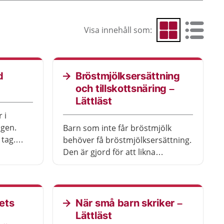
Visa innehåll som:
Visa som rutnät
Visa som 
d
Bröstmjölksersättning
och tillskottsnäring –
Lättläst
 i
ngen.
Barn som inte får bröstmjölk
 tag.
behöver få bröstmjölksersättning.
.
Den är gjord för att likna
bröstmjölk. När barnet börjar äta
vanlig mat kan barnet få så kallad
tillskottsnäring i stället.
ets
När små barn skriker –
Lättläst