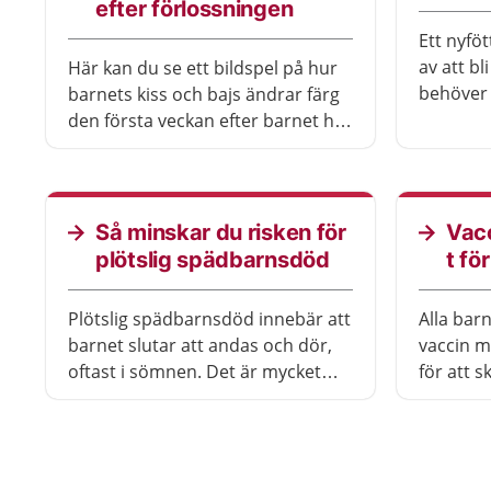
efter förlossningen
Ett nyfö
av att b
Här kan du se ett bildspel på hur
behöver 
barnets kiss och bajs ändrar färg
barnet o
den första veckan efter barnet har
fötts.
Så minskar du risken för
Vac
plötslig spädbarnsdöd
t fö
Plötslig spädbarnsdöd innebär att
Alla barn
barnet slutar att andas och dör,
vaccin m
oftast i sömnen. Det är mycket
för att s
ovanligt. Det viktigaste för att
allvarlig
minska risken är att barnet sover
att få va
på rygg.