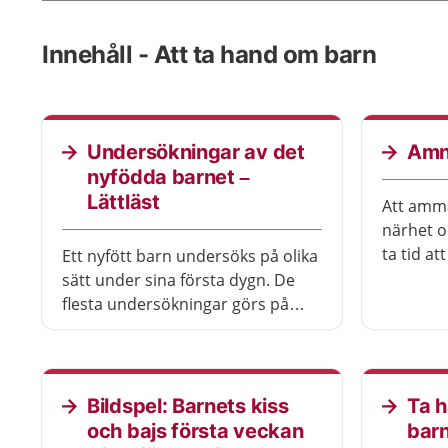
Innehåll - Att ta hand om barn
Undersökningar av det
Amni
nyfödda barnet –
Lättläst
Att amma
närhet o
ta tid at
Ett nyfött barn undersöks på olika
Det finns
sätt under sina första dygn. De
flesta undersökningar görs på
sjukhuset innan ni åker hem. Ni
kan behöva komma tillbaka för
undersökningar om ni har åkt
hem tidigt.
Bildspel: Barnets kiss
Ta h
och bajs första veckan
barn