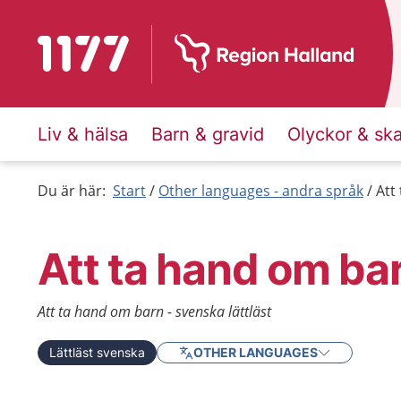
Till startsidan för 1177
Liv & hälsa
Barn & gravid
Olyckor & sk
Du är här:
Start
Other languages - andra språk
Att
Att ta hand om ba
Att ta hand om barn - svenska lättläst
Lättläst svenska
OTHER LANGUAGES