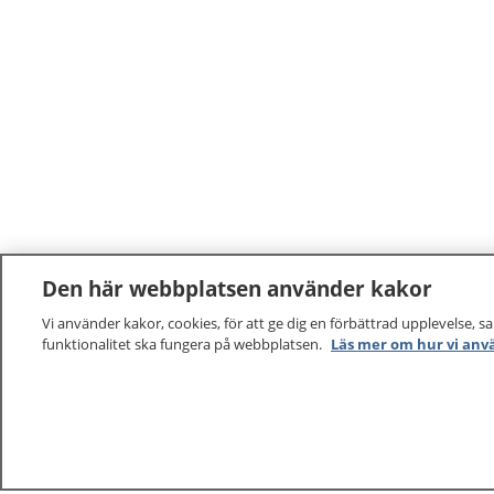
Den här webbplatsen använder kakor
Vi använder kakor, cookies, för att ge dig en förbättrad upplevelse, s
funktionalitet ska fungera på webbplatsen.
Läs mer om hur vi anv
1177
–
tryggt om din hälsa och vård
På 1177.se får du råd om hälsa och information om 
vilka mottagningar du kan kontakta. Logga in för att lä