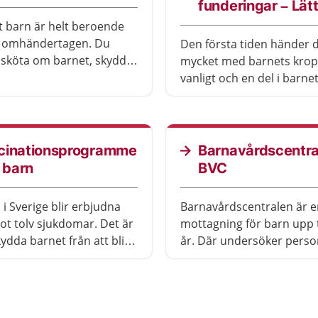
funderingar – Lätt
tt barn är helt beroende
li omhändertagen. Du
Den första tiden händer 
sköta om barnet, skydda
mycket med barnets krop
ch ge trygghet.
vanligt och en del i barne
utveckling. Ibland kan du
söka vård.
cinationsprogramme
Barnavårdscentra
r barn
BVC
 i Sverige blir erbjudna
Barnavårdscentralen är e
ot tolv sjukdomar. Det är
mottagning för barn upp t
kydda barnet från att bli
år. Där undersöker perso
t sjuk. Det kostar ingenting
hur barnet mår och utvec
ccinet.
kan ställa frågor om allt 
med barn och att vara för
göra.