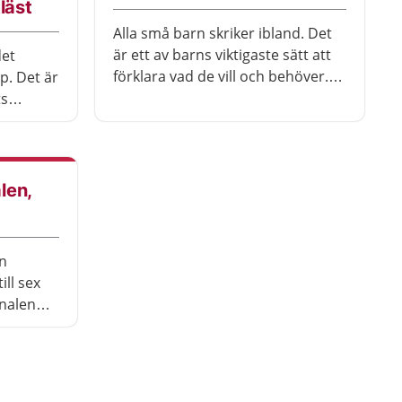
läst
Alla små barn skriker ibland. Det
är ett av barns viktigaste sätt att
det
förklara vad de vill och behöver.
p. Det är
När du tröstar och försöker förstå
ts
vad barnet menar lär du också
 behöva
känna ditt barn.
len,
n
ill sex
nalen
klas. Du
som har
älder att