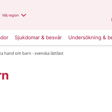
Du har valt region
Välj
en annan
region
Halland
.
ador
Sjukdomar & besvär
Undersökning & b
 ta hand om barn - svenska lättläst
rn