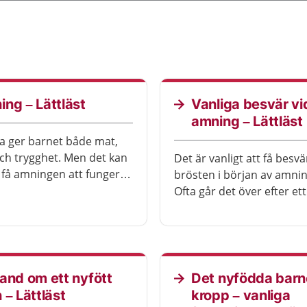
ng – Lättläst
Vanliga besvär vi
amning – Lättläst
 ger barnet både mat,
ch trygghet. Men det kan
Det är vanligt att få besvär
t få amningen att fungera.
brösten i början av amni
 hjälp att få.
Ofta går det över efter ett
Ibland behövs behandling
and om ett nyfött
Det nyfödda barn
 – Lättläst
kropp – vanliga