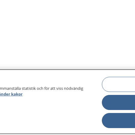
ammanställa statistik och för att viss nödvändig
änder kakor
sjukdomar och
Other languages
sa din journal