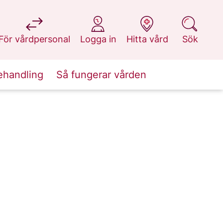
på 1177.se
på 1177.se
på 1177.se
på 1177.se
För vårdpersonal
Logga in
Hitta vård
Sök
ehandling
Så fungerar vården