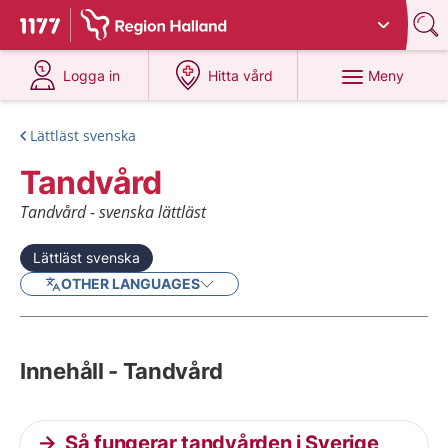
Du har valt region
Halland
.
Till startsidan för 1177
på 1177.se
på 1177.se
Meny
Logga in
Hitta vård
Lättläst svenska
Tandvård
Tandvård - svenska lättläst
Lättläst svenska
OTHER LANGUAGES
Innehåll - Tandvård
Så fungerar tandvården i Sverige