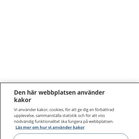
Den här webbplatsen använder
1177
–
tryggt om din hälsa och vård
kakor
Vi använder kakor, cookies, för att ge dig en förbättrad
På 1177.se får du råd om hälsa och information om
upplevelse, sammanställa statistik och för att viss
sjukdomar och vilka mottagningar du kan kontakta.
nödvändig funktionalitet ska fungera på webbplatsen.
Läs mer om hur vi använder kakor
Logga in för att läsa din journal och göra dina
vårdärenden. Ring telefonnummer 1177 för