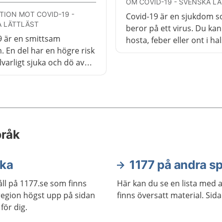
OM COVID-19 - SVENSKA L
TION MOT COVID-19 -
Covid-19 är en sjukdom 
 LÄTTLÄST
beror på ett virus. Du kan
9 är en smittsam
hosta, feber eller ont i ha
. En del har en högre risk
flesta blir bara lite sjuka,
allvarligt sjuka och dö av
några behöver vård på sj
men. De rekommenderas
inera sig.
pråk
ska
1177 på andra s
ll på 1177.se som finns
Här kan du se en lista med 
j region högst upp på sidan
finns översatt material. Sid
för dig.