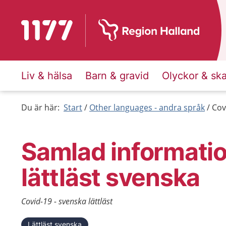
Till startsidan för 1177
Liv & hälsa
Barn & gravid
Olyckor & sk
Du är här:
Start
Other languages - andra språk
Cov
Samlad informatio
lättläst svenska
Covid-19 - svenska lättläst
Lättläst svenska