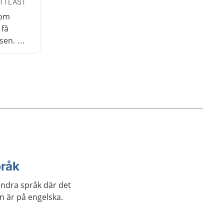
ÄTTLÄST
som
 få
lsen. De
 men
ukhus
pråk
andra språk där det
an är på engelska.