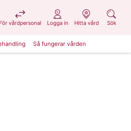
på 1177.se
på 1177.se
på 1177.se
på 1177.se
För vårdpersonal
Logga in
Hitta vård
Sök
ehandling
Så fungerar vården