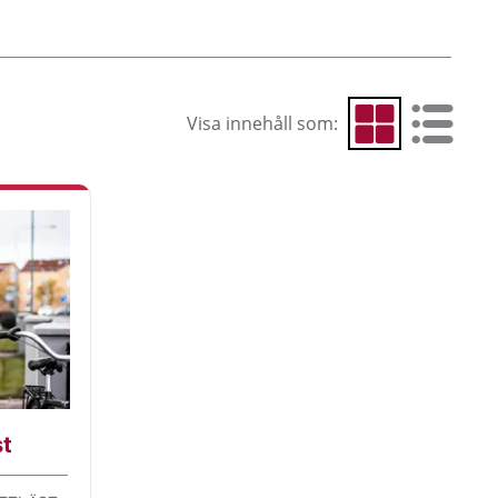
Visa innehåll som:
Visa som rutnät
Visa som 
st