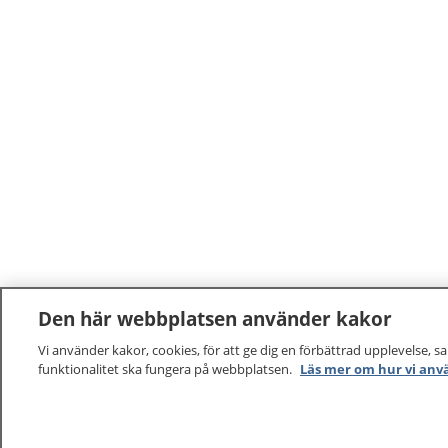
Den här webbplatsen använder kakor
Vi använder kakor, cookies, för att ge dig en förbättrad upplevelse, s
funktionalitet ska fungera på webbplatsen.
Läs mer om hur vi anv
1177
–
tryggt om din hälsa och vård