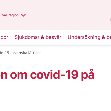
Du har valt region
Välj
en annan
region
Halland
.
ador
Sjukdomar & besvär
Undersökning & b
id-19 - svenska lättläst
n om covid-19 på