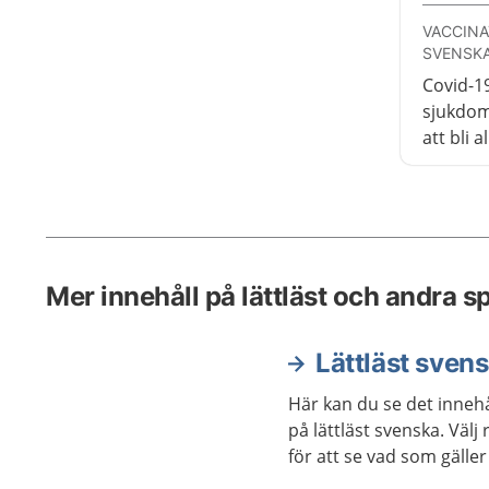
VACCINA
SVENSKA
Covid-1
sjukdom
att bli 
sjukdo
att vacc
Mer innehåll på lättläst och andra s
Lättläst sven
Här kan du se det innehå
på lättläst svenska. Väl
för att se vad som gäller 