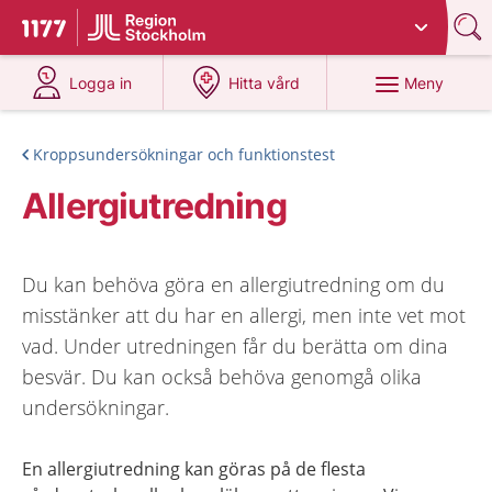
Du har valt region
Stockholms län
.
Till startsidan för 1177
på 1177.se
på 1177.se
Meny
Logga in
Hitta vård
Kroppsundersökningar och funktionstest
Allergiutredning
Du kan behöva göra en allergiutredning om du
misstänker att du har en allergi, men inte vet mot
vad. Under utredningen får du berätta om dina
besvär. Du kan också behöva genomgå olika
undersökningar.
En allergiutredning kan göras på de flesta