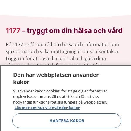
1177
–
tryggt om din hälsa och vård
På 1177.se får du råd om hälsa och information om
sjukdomar och vilka mottagningar du kan kontakta.
Logga in för att läsa din journal och göra dina
vårdärenden. Ring telefonnummer 1177 för
sjukvårdsrådgivning dygnet runt.
Den här webbplatsen använder
1177 ger dig råd när du vill må bättre.
kakor
Vi använder kakor, cookies, för att ge dig en förbättrad
upplevelse, sammanställa statistik och för att viss
nödvändig funktionalitet ska fungera på webbplatsen.
Läs mer om hur vi använder kakor
Visa inn
1177 på flera språk
HANTERA KAKOR