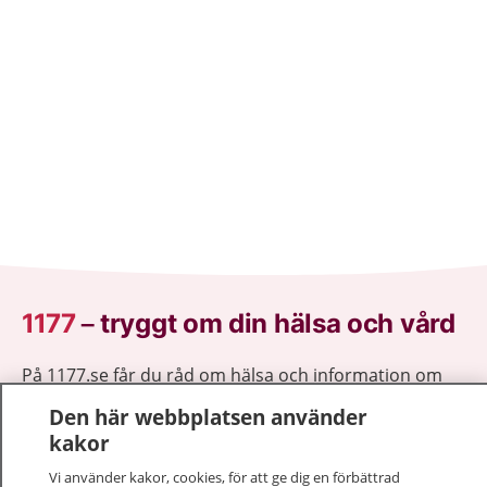
1177
–
tryggt om din hälsa och vård
På 1177.se får du råd om hälsa och information om
sjukdomar och vilka mottagningar du kan kontakta.
Den här webbplatsen använder
Logga in för att läsa din journal och göra dina
kakor
vårdärenden. Ring telefonnummer 1177 för
sjukvårdsrådgivning dygnet runt.
Vi använder kakor, cookies, för att ge dig en förbättrad