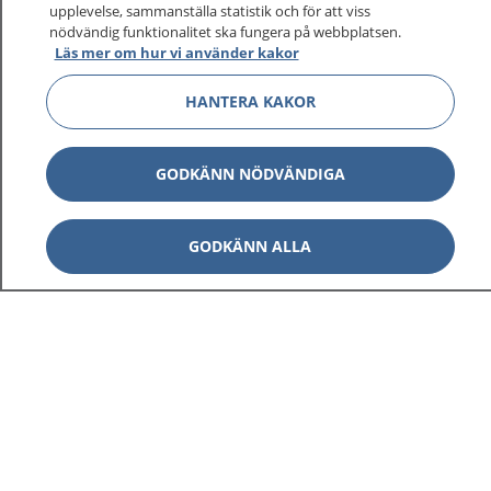
upplevelse, sammanställa statistik och för att viss
1177 ger dig råd när du vill må bättre.
nödvändig funktionalitet ska fungera på webbplatsen.
Läs mer om hur vi använder kakor
HANTERA KAKOR
Visa inn
1177 på flera språk
GODKÄNN NÖDVÄNDIGA
Visa inn
Om 1177
GODKÄNN ALLA
Visa inn
Kontakt
Behandling av personuppgifter
Hantering av kakor
Inställningar för kakor