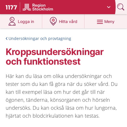
Du har valt region
Stockholms län
.
Till startsidan för 1177
på 1177.se
på 1177.se
Meny
Logga in
Hitta vård
Undersökningar och provtagning
Kroppsundersökningar
och funktionstest
Här kan du läsa om olika undersökningar och
tester som du kan få göra när du söker vård. Du
kan till exempel läsa om hur det går till när
ögonen, tänderna, könsorganen och hörseln
undersöks. Du kan också läsa om hur lungorna,
hjärtat och blodcirkulationen kan testas.