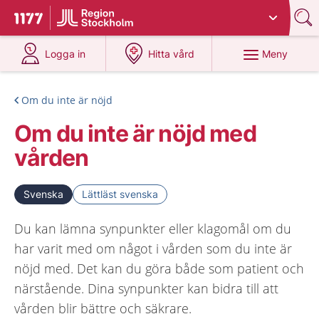
Du har valt region
Stockholms län
.
Till startsidan för 1177
på 1177.se
på 1177.se
Meny
Logga in
Hitta vård
Om du inte är nöjd
Om du inte är nöjd med
vården
Svenska
Lättläst svenska
Du kan lämna synpunkter eller klagomål om du
har varit med om något i vården som du inte är
nöjd med. Det kan du göra både som patient och
närstående. Dina synpunkter kan bidra till att
vården blir bättre och säkrare.