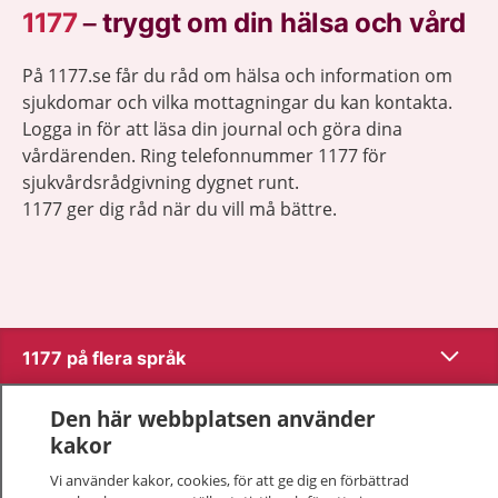
1177
–
tryggt om din hälsa och vård
På 1177.se får du råd om hälsa och information om
sjukdomar och vilka mottagningar du kan kontakta.
Logga in för att läsa din journal och göra dina
vårdärenden. Ring telefonnummer 1177 för
sjukvårdsrådgivning dygnet runt.
1177 ger dig råd när du vill må bättre.
Visa inn
1177 på flera språk
Visa inn
Den här webbplatsen använder
Om 1177
kakor
Visa inn
Kontakt
Vi använder kakor, cookies, för att ge dig en förbättrad