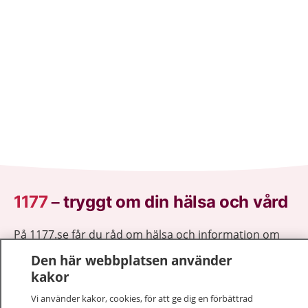
1177
–
tryggt om din hälsa och vård
På 1177.se får du råd om hälsa och information om
sjukdomar och vilka mottagningar du kan kontakta.
Den här webbplatsen använder
Logga in för att läsa din journal och göra dina
kakor
vårdärenden. Ring telefonnummer 1177 för
Vi använder kakor, cookies, för att ge dig en förbättrad
sjukvårdsrådgivning dygnet runt.