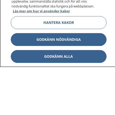
upplevelse, sammanställa statistik och för att viss
1177 ger dig råd när du vill må bättre.
nödvändig funktionalitet ska fungera på webbplatsen.
Läs mer om hur vi använder kakor
HANTERA KAKOR
Visa inn
1177 på flera språk
GODKÄNN NÖDVÄNDIGA
Visa inn
Om 1177
GODKÄNN ALLA
Visa inn
Kontakt
Behandling av personuppgifter
Hantering av kakor
Inställningar för kakor