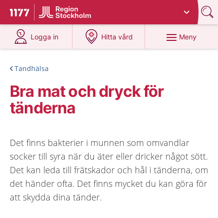
Du har valt region
Stockholms län
.
Till startsidan för 1177
på 1177.se
på 1177.se
Meny
Logga in
Hitta vård
Tandhälsa
Bra mat och dryck för
tänderna
Det finns bakterier i munnen som omvandlar
socker till syra när du äter eller dricker något sött.
Det kan leda till frätskador och hål i tänderna, om
det händer ofta. Det finns mycket du kan göra för
att skydda dina tänder.