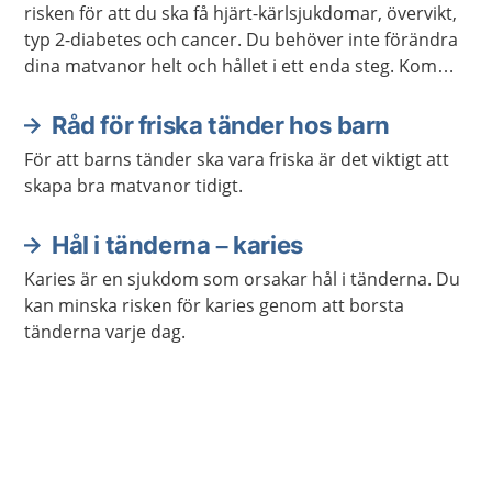
risken för att du ska få hjärt-kärlsjukdomar, övervikt,
typ 2-diabetes och cancer. Du behöver inte förändra
dina matvanor helt och hållet i ett enda steg. Kom
ihåg att varje liten förändring kan göra stor skillnad.
Råd för friska tänder hos barn
För att barns tänder ska vara friska är det viktigt att
skapa bra matvanor tidigt.
Hål i tänderna – karies
Karies är en sjukdom som orsakar hål i tänderna. Du
kan minska risken för karies genom att borsta
tänderna varje dag.