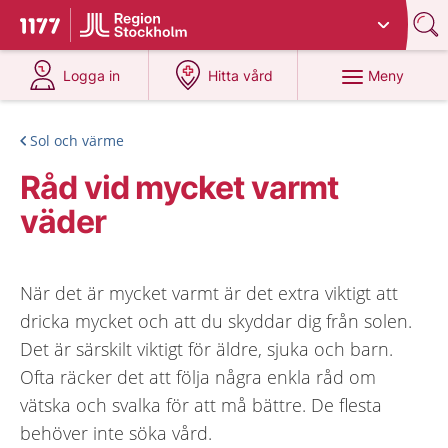
Du har valt region
Stockholms län
.
Till startsidan för 1177
på 1177.se
på 1177.se
Meny
Logga in
Hitta vård
Sol och värme
Råd vid mycket varmt
väder
När det är mycket varmt är det extra viktigt att
dricka mycket och att du skyddar dig från solen.
Det är särskilt viktigt för äldre, sjuka och barn.
Ofta räcker det att följa några enkla råd om
vätska och svalka för att må bättre. De flesta
behöver inte söka vård.