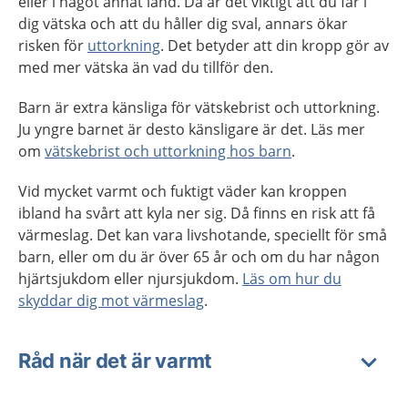
eller i något annat land. Då är det viktigt att du får i
dig vätska och att du håller dig sval, annars ökar
risken för
uttorkning
. Det betyder att din kropp gör av
med mer vätska än vad du tillför den.
Barn är extra känsliga för vätskebrist och uttorkning.
Ju yngre barnet är desto känsligare är det. Läs mer
om
vätskebrist och uttorkning hos barn
.
Vid mycket varmt och fuktigt väder kan kroppen
ibland ha svårt att kyla ner sig. Då finns en risk att få
värmeslag. Det kan vara livshotande, speciellt för små
barn, eller om du är över 65 år och om du har någon
hjärtsjukdom eller njursjukdom.
Läs om hur du
skyddar dig mot värmeslag
.
Råd när det är varmt