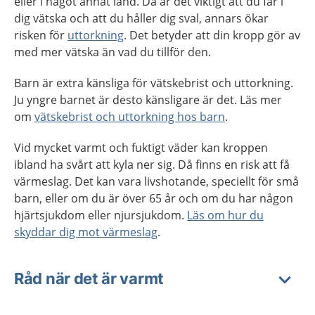
eller i något annat land. Då är det viktigt att du får i
dig vätska och att du håller dig sval, annars ökar
risken för
uttorkning
. Det betyder att din kropp gör av
med mer vätska än vad du tillför den.
Barn är extra känsliga för vätskebrist och uttorkning.
Ju yngre barnet är desto känsligare är det. Läs mer
om
vätskebrist och uttorkning hos barn
.
Vid mycket varmt och fuktigt väder kan kroppen
ibland ha svårt att kyla ner sig. Då finns en risk att få
värmeslag. Det kan vara livshotande, speciellt för små
barn, eller om du är över 65 år och om du har någon
hjärtsjukdom eller njursjukdom.
Läs om hur du
skyddar dig mot värmeslag
.
Råd när det är varmt