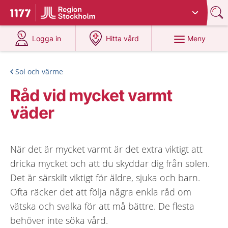
Du har valt region
Stockholms län
.
Till startsidan för 1177
på 1177.se
på 1177.se
Meny
Logga in
Hitta vård
Sol och värme
Råd vid mycket varmt
väder
När det är mycket varmt är det extra viktigt att
dricka mycket och att du skyddar dig från solen.
Det är särskilt viktigt för äldre, sjuka och barn.
Ofta räcker det att följa några enkla råd om
vätska och svalka för att må bättre. De flesta
behöver inte söka vård.