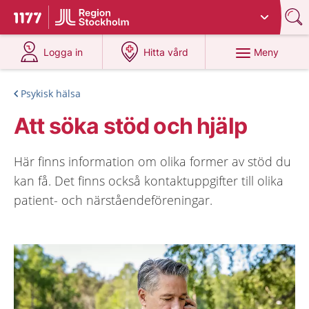
Du har valt region
Stockholms län
.
Till startsidan för 1177
på 1177.se
på 1177.se
Meny
Logga in
Hitta vård
Psykisk hälsa
Att söka stöd och hjälp
Här finns information om olika former av stöd du
kan få. Det finns också kontaktuppgifter till olika
patient- och närståendeföreningar.