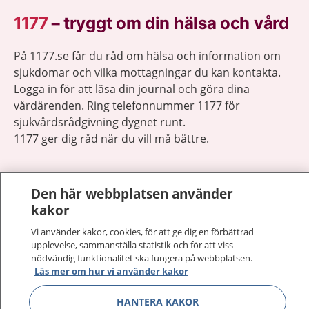
1177
–
tryggt om din hälsa och vård
På 1177.se får du råd om hälsa och information om
sjukdomar och vilka mottagningar du kan kontakta.
Logga in för att läsa din journal och göra dina
vårdärenden. Ring telefonnummer 1177 för
sjukvårdsrådgivning dygnet runt.
1177 ger dig råd när du vill må bättre.
Den här webbplatsen använder
kakor
Visa inn
1177 på flera språk
Vi använder kakor, cookies, för att ge dig en förbättrad
upplevelse, sammanställa statistik och för att viss
nödvändig funktionalitet ska fungera på webbplatsen.
Visa inn
Om 1177
Läs mer om hur vi använder kakor
Visa inn
HANTERA KAKOR
Kontakt