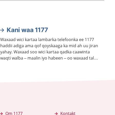
Kani waa 1177
Waxaad wici kartaa lambarka telefoonka ee 1177
haddii adiga ama qof qoyskaaga ka mid ah uu jiran
yahay. Waxaad soo wici kartaa qadka caawinta
waqti walba – maalin iyo habeen – oo waxaad talo
ka heleysaa kalkaalisada. Bogga 1177.se ayaa laga
helayaa macluumaad caafimaadka iyo cudurrada
ku saabsan.
Om 1177
Kontakt