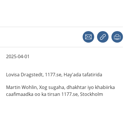
Share with a friend
Copy link
Pri
2025-04-01
Lovisa
Dragstedt,
1177.se, Hay'ada tafatirida
Martin
Wohlin,
Xog sugaha,
dhakhtar iyo khabiirka
caafimaadka oo ka tirsan 1177.se,
Stockholm