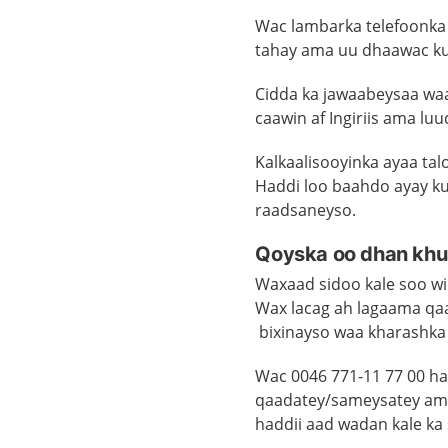
Wac lambarka telefoonka 
tahay ama uu dhaawac ku
Cidda ka jawaabeysaa waa 
caawin af Ingiriis ama lu
Kalkaalisooyinka ayaa ta
Haddi loo baahdo ayay ku
raadsaneyso.
Qoyska oo dhan kh
Waxaad sidoo kale soo wic
Wax lacag ah lagaama qaa
bixinayso waa kharashka 
Wac 0046 771-11 77 00 ha
qaadatey/sameysatey ama
haddii aad wadan kale ka