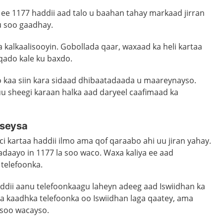
ee 1177 haddii aad talo u baahan tahay markaad jirran
 soo gaadhay.
kalkaalisooyin. Gobollada qaar, waxaad ka heli kartaa
uqado kale ku baxdo.
lo kaa siin kara sidaad dhibaatadaada u maareynayso.
u sheegi karaan halka aad daryeel caafimaad ka
useysa
i kartaa haddii ilmo ama qof qaraabo ahi uu jiran yahay.
daayo in 1177 la soo waco. Waxa kaliya ee aad
telefoonka.
ddii aanu telefoonkaagu laheyn adeeg aad Iswiidhan ka
 kaadhka telefoonka oo Iswiidhan laga qaatey, ama
 soo wacayso.