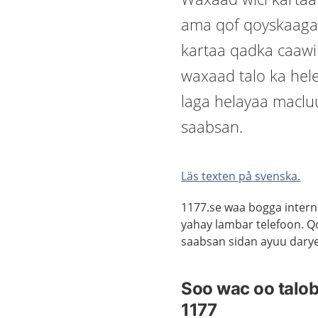
ama qof qoyskaaga 
kartaa qadka caawi
waxaad talo ka hel
laga helayaa macl
saabsan.
Läs texten på svenska.
1177.se waa bogga intern
yahay lambar telefoon. 
saabsan sidan ayuu darye
Soo wac oo talob
1177