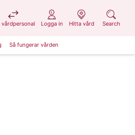
at 1177.se
at 1177.se
at 1177.se
at 1177.se
 vårdpersonal
Logga in
Hitta vård
Search
g
Så fungerar vården