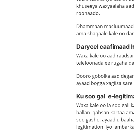
khuseeya waxyaalaha aad
roonaado.
Dhammaan macluumaadka 
ama shaqaale kale oo dar
Daryeel caafimaad h
Waxa kale oo aad raadsan
telefoonada ee rugaha da
Dooro gobolka aad degan
ayaad bogga xagiisa sare
Ku soo gal e-legitim
Waxa kale oo la soo gali
ballan qabsan kartaa ama 
soo gasho, ayaad u baaha
legitimation iyo lambarka