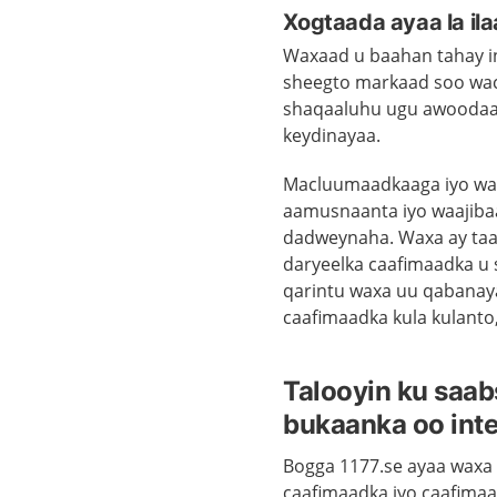
Xogtaada ayaa la ila
Waxaad u baahan tahay 
sheegto markaad soo wac
shaqaaluhu ugu awoodaan
keydinayaa.
Macluumaadkaaga iyo waxa
aamusnaanta iyo waajibaa
dadweynaha. Waxa ay taa
daryeelka caafimaadka u 
qarintu waxa uu qabana
caafimaadka kula kulanto
Talooyin ku saab
bukaanka oo inte
Bogga 1177.se ayaa waxa
caafimaadka iyo caafimaad