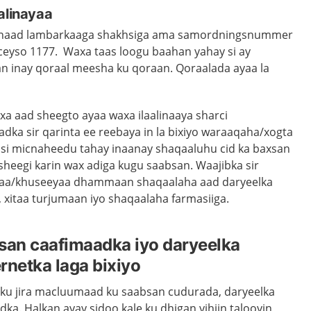
alinayaa
inaad lambarkaaga shakhsiga ama samordningsnummer
eyso 1177. Waxa taas loogu baahan yahay si ay
 inay qoraal meesha ku qoraan. Qoraalada ayaa la
 aad sheegto ayaa waxa ilaalinaaya sharci
dka sir qarinta ee reebaya in la bixiyo waraaqaha/xogta
si micnaheedu tahay inaanay shaqaaluhu cid ka baxsan
sheegi karin wax adiga kugu saabsan. Waajibka sir
yaa/khuseeyaa dhammaan shaqaalaha aad daryeelka
, xitaa
turjumaan
iyo shaqaalaha farmasiiga.
san caafimaadka iyo daryeelka
rnetka laga bixiyo
 ku jira macluumaad ku saabsan cudurada, daryeelka
ka. Halkan ayay sidoo kale ku dhigan yihiin talooyin