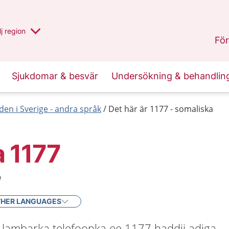
 har valt region
j
en annan
region
Västerbotten
.
För
Sjukdomar & besvär
Undersökning & behandlin
den i Sverige - andra språk
Det här är 1177 - somaliska
 1177
a
HER LANGUAGES
 lambarka telefoonka ee 1177 haddii adiga