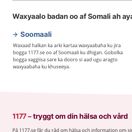
Waxyaalo badan oo af Somali ah aya
Soomaali
Waxaad halkan ka arki kartaa waxyaabaha ku jira
bogga 1177.se oo af Soomaali ku dhigan. Gobolka
bogga xaggiisa sare ka dooro si aad ugu aragto
waxyaabaha ku khuseeya.
1177
–
tryggt om din hälsa och vård
På 1177.se får du råd om hälsa och information om 