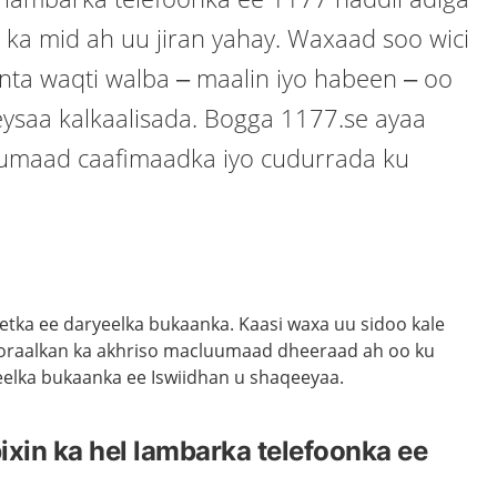
ka mid ah uu jiran yahay. Waxaad soo wici
nta waqti walba – maalin iyo habeen – oo
eysaa kalkaalisada. Bogga 1177.se ayaa
uumaad caafimaadka iyo cudurrada ku
etka ee daryeelka bukaanka. Kaasi waxa uu sidoo kale
Qoraalkan ka akhriso macluumaad dheeraad ah oo ku
elka bukaanka ee Iswiidhan u shaqeeyaa.
ixin ka hel lambarka telefoonka ee