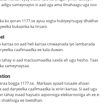
 adigu sameynayso si aad uga ama ilmahaagu uga soo
ku qoran 1177.se ayuu xogta hubiyey/sugay dhakhar
yeelka bukaanka ka tirsani.
el
 kartaa oo aad heli kartaa cinwaanada iyo lambarada
ryeelka caafimaadka ee kala duwan.
 tahay si aad macluumaadka saxda ah ugu hesho. Taas
 ka sameynaysaa.
ation
 karaa bogga 1177.se. Markaas ayaad tusaale ahaan
aad daryeelka caafimaadka la xiriiri kartaa. Si aad ugu
n tahay inaad haysato aqoonsiga elektarooniga ah ee e-
 shakhsiga ee Iswiidhan.