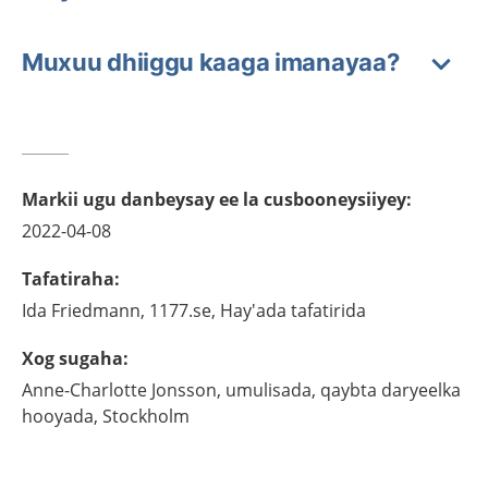
Muxuu dhiiggu kaaga imanayaa?
Markii ugu danbeysay ee la cusbooneysiiyey
:
2022-04-08
Tafatiraha
:
Ida
Friedmann,
1177.se, Hay'ada tafatirida
Xog sugaha
:
Anne-Charlotte
Jonsson,
umulisada, qaybta daryeelka
hooyada,
Stockholm