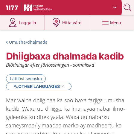
Du har valt region
Västerbotten
.
To start page for 1177
at 1177.se
at 1177.se
Menu
Logga in
Hitta vård
Umusha/dhalmada
Dhiigbaxa dhalmada kadib
Blödningar efter förlossningen - somaliska
Lättläst svenska
OTHER LANGUAGES
Mar walba dhiig baa ka soo baxa farjiga umusha
kadib. Waxa uu dhiiggu ka imanayaa nabar ilmo-
galeenka ku dhex yaala. Waxa uu nabarku
sameysmaa/ yimaadaa marka ay madheertu ka
soo go'do derbiga ilmo-galeenka. Haweenka