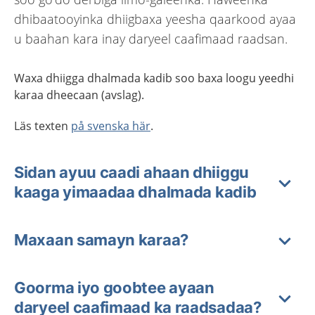
dhibaatooyinka dhiigbaxa yeesha qaarkood ayaa
u baahan kara inay daryeel caafimaad raadsan.
Waxa dhiig
ga
dhalmada kadib soo baxa
loogu yeedhi
karaa
dheecaan
(avslag).
Läs texten
på svenska här
.
Sidan ayuu caadi ahaan dhiiggu
kaaga yimaadaa dhalmada kadib
Maxaan samayn karaa?
Goorma iyo goobtee ayaan
daryeel caafimaad ka raadsadaa?