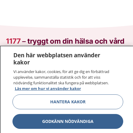
1177
–
tryggt om din hälsa och vård
Den här webbplatsen använder
På 1177.se får du råd om hälsa och information om
kakor
sjukdomar och vilka mottagningar du kan kontakta.
Logga in för att läsa din journal och göra dina
Vi använder kakor, cookies, för att ge dig en förbättrad
vårdärenden. Ring telefonnummer 1177 för
upplevelse, sammanställa statistik och för att viss
nödvändig funktionalitet ska fungera på webbplatsen.
sjukvårdsrådgivning dygnet runt.
Läs mer om hur vi använder kakor
1177 ger dig råd när du vill må bättre.
HANTERA KAKOR
GODKÄNN NÖDVÄNDIGA
Show co
1177 på flera språk