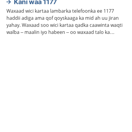
Kani waa 1177
Waxaad wici kartaa lambarka telefoonka ee 1177
haddii adiga ama qof qoyskaaga ka mid ah uu jiran
yahay. Waxaad soo wici kartaa qadka caawinta waqti
walba – maalin iyo habeen – oo waxaad talo ka
heleysaa kalkaalisada. Bogga 1177.se ayaa laga
helayaa macluumaad caafimaadka iyo cudurrada ku
saabsan.