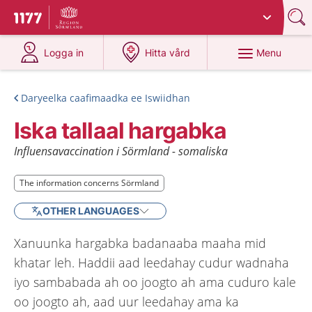
Du har valt region
Sörmland
.
To start page for 1177
at 1177.se
at 1177.se
Menu
Logga in
Hitta vård
Daryeelka caafimaadka ee Iswiidhan
Iska tallaal hargabka
Influensavaccination i Sörmland - somaliska
The information concerns Sörmland
The information concerns Sörmland
OTHER LANGUAGES
Xanuunka hargabka badanaaba maaha mid
khatar leh. Haddii aad leedahay cudur wadnaha
iyo sambabada ah oo joogto ah ama cuduro kale
oo joogto ah, aad uur leedahay ama ka