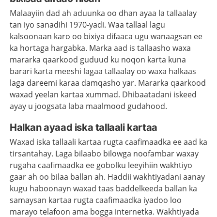
Malaayiin dad ah aduunka oo dhan ayaa la tallaalay
tan iyo sanadihi 1970-yadi. Waa tallaal lagu
kalsoonaan karo oo bixiya difaaca ugu wanaagsan ee
ka hortaga hargabka. Marka aad is tallaasho waxa
mararka qaarkood guduud ku noqon karta kuna
barari karta meeshi lagaa tallaalay oo waxa halkaas
laga dareemi karaa damqasho yar. Mararka qaarkood
waxad yeelan kartaa xummad. Dhibaatadani iskeed
ayay u joogsata laba maalmood gudahood.
Halkan ayaad iska tallaali kartaa
Waxad iska tallaali kartaa rugta caafimaadka ee aad ka
tirsantahay. Laga bilaabo bilowga noofambar waxay
rugaha caafimaadka ee gobolku leeyihiin wakhtiyo
gaar ah oo bilaa ballan ah. Haddii wakhtiyadani aanay
kugu haboonayn waxad taas baddelkeeda ballan ka
samaysan kartaa rugta caafimaadka iyadoo loo
marayo telafoon ama bogga internetka. Wakhtiyada