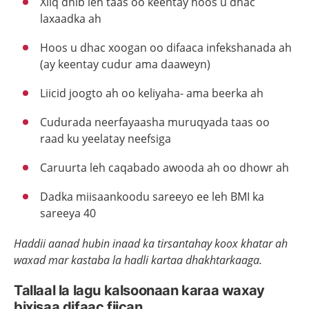
Xiiq dhib leh taas oo keentay hoos u dhac
laxaadka ah
Hoos u dhac xoogan oo difaaca infekshanada ah
(ay keentay cudur ama daaweyn)
Liicid joogto ah oo keliyaha- ama beerka ah
Cudurada neerfayaasha muruqyada taas oo
raad ku yeelatay neefsiga
Caruurta leh caqabado awooda ah oo dhowr ah
Dadka miisaankoodu sareeyo ee leh BMI ka
sareeya 40
Haddii aanad hubin inaad ka tirsantahay koox khatar ah
waxad mar kastaba la hadli kartaa dhakhtarkaaga.
Tallaal la lagu kalsoonaan karaa waxay
bixisaa difaac fiican