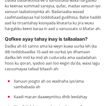
Dadka badankooda ee u xanuusada waxa hargabku
ku keenaa xummad sareysa, qufac, madax xanuun iyo
xanuun laabatooyinka ah. Badanaaba waxad
caafimaadaysaa hal toddobaad gudihiisa. Balse haddii
aad ka tirsantahay kooxyada khatarta ku jira wuxu
hargabku keeni karaa in aad u xanuusato si khatar ah.
Qofkee ayay tahay inay is tallaalaan?
Dadka ah 65 sanno ama ka weyn kuwa uurka leh (ka
dib toddobaadka 16-aad ee uurka) iyo dhamaan
dadka leh mid ka mid ah cudurada ama xaaladahan
hoos ku qoran, iyadoo aan loo eegin da’da, waxa lagu
casuumayaa tallaal bilaash ah:
Xanuun joogto ah oo wadnaha iyo/ama
sambabada ah
Kaadi macan daaweyntiisu dhib leedahay