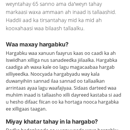
weyntahay 65 sanno ama da’weyn tahay
markaasi waxa ammaan ah inaad is tallaashid.
Haddii aad ka tirsantahay mid ka mid ah
kooxahaasi waa bilaash tallaalku.
Waa maxay hargabku?
Hargabku waa xanuun faayrus kaas oo caadi ka ah
Iswiidhan xilliga nus sanadeedka jiilaalka. Hargabka
caadiga ah waxa kale oo lagu magacaabaa hargab
xilliyeedka. Noocyada hargabyadu way kala
duwanyihiin sannad ilaa sannad oo tallaalkan
arrintaas ayaa lagu waafajiyaa. Sidaas darteed waa
muhiim inaad is tallaasho xilli dayreed kastaba si aad
u hesho difaac fiican oo ka hortaga nooca hargabka
ee xilligaas taagan.
Miyay khatar tahay in la hargabo?