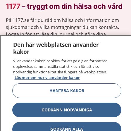
1177
–
tryggt om din hälsa och vård
På 1177.se får du råd om hälsa och information om
sjukdomar och vilka mottagningar du kan kontakta.
Logga in för att läsa din journal och göra dina
vårdärenden. Ring telefonnummer 1177 för
Den här webbplatsen använder
sjukvårdsrådgivning dygnet runt.
kakor
1177 ger dig råd när du vill må bättre.
Vi använder kakor, cookies, för att ge dig en förbättrad
upplevelse, sammanställa statistik och för att viss
nödvändig funktionalitet ska fungera på webbplatsen.
Läs mer om hur vi använder kakor
HANTERA KAKOR
Show co
1177 på flera språk
Show co
GODKÄNN NÖDVÄNDIGA
Om 1177
Show co
Kontakt
GODKÄNN ALLA