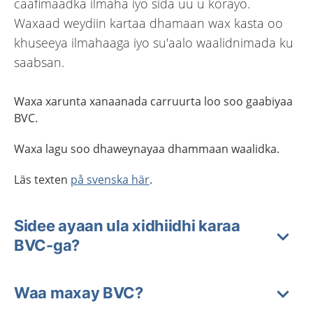
caafimaadka ilmaha iyo sida uu u korayo.
Waxaad weydiin kartaa dhamaan wax kasta oo
khuseeya ilmahaaga iyo su'aalo waalidnimada ku
saabsan.
Waxa xarunta xanaanada carruurta loo soo gaabiyaa
BVC.
Waxa lagu soo dhaweynayaa dhammaan waalidka.
Läs texten
på svenska här
.
Sidee ayaan ula xidhiidhi karaa
BVC-ga?
Waa maxay BVC?