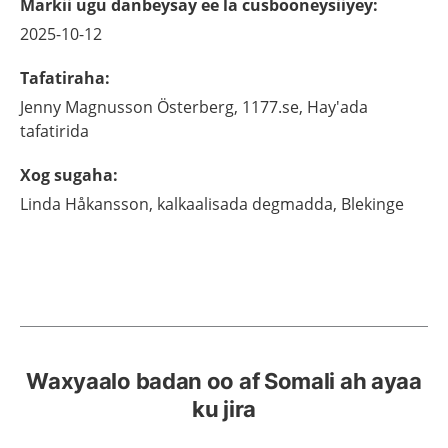
Markii ugu danbeysay ee la cusbooneysiiyey
:
2025-10-12
Tafatiraha
:
Jenny
Magnusson Österberg,
1177.se, Hay'ada
tafatirida
Xog sugaha
:
Linda
Håkansson,
kalkaalisada degmadda,
Blekinge
Waxyaalo badan oo af Somali ah ayaa
ku jira