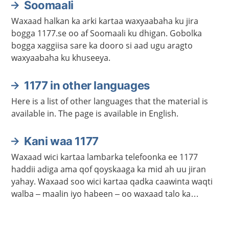
Soomaali
Waxaad halkan ka arki kartaa waxyaabaha ku jira
bogga 1177.se oo af Soomaali ku dhigan. Gobolka
bogga xaggiisa sare ka dooro si aad ugu aragto
waxyaabaha ku khuseeya.
1177 in other languages
Here is a list of other languages that the material is
available in. The page is available in English.
Kani waa 1177
Waxaad wici kartaa lambarka telefoonka ee 1177
haddii adiga ama qof qoyskaaga ka mid ah uu jiran
yahay. Waxaad soo wici kartaa qadka caawinta waqti
walba – maalin iyo habeen – oo waxaad talo ka
heleysaa kalkaalisada. Bogga 1177.se ayaa laga
helayaa macluumaad caafimaadka iyo cudurrada ku