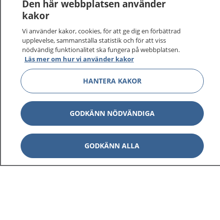
Logga in för att läsa din journal och göra dina
Den här webbplatsen använder
vårdärenden. Ring telefonnummer 1177 för
kakor
sjukvårdsrådgivning dygnet runt.
Vi använder kakor, cookies, för att ge dig en förbättrad
1177 ger dig råd när du vill må bättre.
upplevelse, sammanställa statistik och för att viss
nödvändig funktionalitet ska fungera på webbplatsen.
Läs mer om hur vi använder kakor
HANTERA KAKOR
Show co
1177 på flera språk
GODKÄNN NÖDVÄNDIGA
Show co
Om 1177
GODKÄNN ALLA
Show co
Kontakt
Behandling av personuppgifter
Hantering av kakor