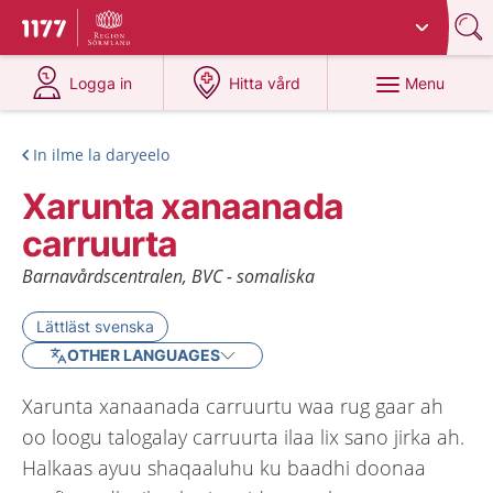
Du har valt region
Sörmland
.
To start page for 1177
at 1177.se
at 1177.se
Menu
Logga in
Hitta vård
In ilme la daryeelo
Xarunta xanaanada
carruurta
Barnavårdscentralen, BVC - somaliska
Lättläst svenska
OTHER LANGUAGES
Xarunta xanaanada carruurtu waa rug gaar ah
oo loogu talogalay carruurta ilaa lix sano jirka ah.
Halkaas ayuu shaqaaluhu ku baadhi doonaa