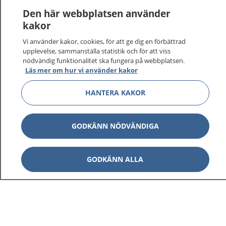
Den här webbplatsen använder
kakor
Vi använder kakor, cookies, för att ge dig en förbättrad
1177
–
tryggt om din hälsa och vård
upplevelse, sammanställa statistik och för att viss
nödvändig funktionalitet ska fungera på webbplatsen.
Läs mer om hur vi använder kakor
På 1177.se får du råd om hälsa och information om
sjukdomar och vilka mottagningar du kan kontakta.
HANTERA KAKOR
Logga in för att läsa din journal och göra dina
vårdärenden. Ring telefonnummer 1177 för
sjukvårdsrådgivning dygnet runt.
GODKÄNN NÖDVÄNDIGA
1177 ger dig råd när du vill må bättre.
GODKÄNN ALLA
Show co
1177 på flera språk