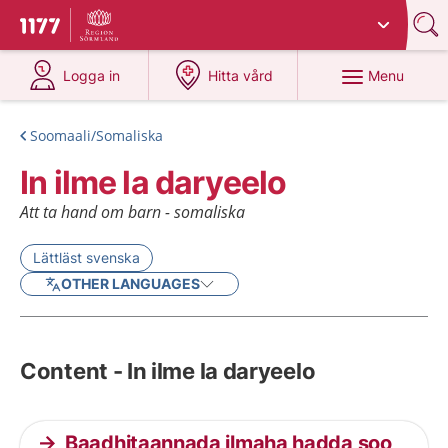
Du har valt region
Sörmland
.
To start page for 1177
at 1177.se
at 1177.se
Menu
Logga in
Hitta vård
Soomaali/Somaliska
In ilme la daryeelo
Att ta hand om barn - somaliska
Lättläst svenska
OTHER LANGUAGES
Content - In ilme la daryeelo
Baadhitaannada ilmaha hadda soo