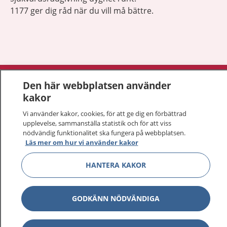
1177 ger dig råd när du vill må bättre.
Visa inn
1177 på flera språk
Den här webbplatsen använder
kakor
Visa inn
Om 1177
Vi använder kakor, cookies, för att ge dig en förbättrad
upplevelse, sammanställa statistik och för att viss
Visa inn
nödvändig funktionalitet ska fungera på webbplatsen.
Kontakt
Läs mer om hur vi använder kakor
HANTERA KAKOR
Behandling av personuppgifter
Hantering av kakor
GODKÄNN NÖDVÄNDIGA
Inställningar för kakor