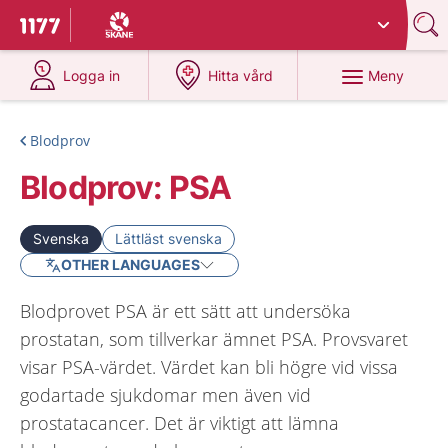
Du har valt region
Skåne
.
Till startsidan för 1177
på 1177.se
på 1177.se
Meny
Logga in
Hitta vård
Blodprov
Blodprov: PSA
Svenska
Lättläst svenska
OTHER LANGUAGES
Blodprovet PSA är ett sätt att undersöka
prostatan, som tillverkar ämnet PSA. Provsvaret
visar PSA-värdet. Värdet kan bli högre vid vissa
godartade sjukdomar men även vid
prostatacancer. Det är viktigt att lämna