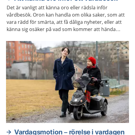
Det är vanligt att känna oro eller rädsla inför
vårdbesök. Oron kan handla om olika saker, som att
vara rädd för smärta, att få dåliga nyheter, eller att
känna sig osäker på vad som kommer att hända
under besöket. Kanske har du negativa upplevelser
från tidigare vårdbesök som gör dig orolig.
Vardagsmotion – rörelse i vardagen