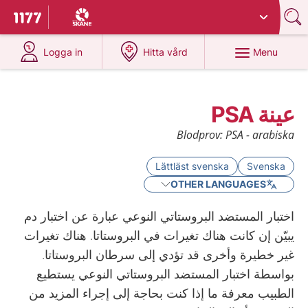
Du har valt region
Skåne
.
To start page for 1177
at 1177.se
at 1177.se
Menu
Logga in
Hitta vård
عينة PSA
Blodprov: PSA - arabiska
Lättläst svenska
Svenska
OTHER LANGUAGES
اختبار المستضد البروستاتي النوعي عبارة عن اختبار دم
يبيّن إن كانت هناك تغيرات في البروستاتا. هناك تغيرات
غير خطيرة وأخرى قد تؤدي إلى سرطان البروستاتا.
بواسطة اختبار المستضد البروستاتي النوعي يستطيع
الطبيب معرفة ما إذا كنت بحاجة إلى إجراء المزيد من