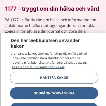
1177
–
tryggt om din hälsa och vård
På 1177.se får du råd om hälsa och information om
sjukdomar och vilka mottagningar du kan kontakta.
Logga in för att läsa din journal och göra dina
vårdärenden. Ring telefonnummer 1177 för
Den här webbplatsen använder
sjukvårdsrådgivning dygnet runt.
kakor
1177 ger dig råd när du vill må bättre.
Vi använder kakor, cookies, för att ge dig en förbättrad
upplevelse, sammanställa statistik och för att viss
nödvändig funktionalitet ska fungera på webbplatsen.
Läs mer om hur vi använder kakor
HANTERA KAKOR
Visa inn
1177 på flera språk
Visa inn
Om 1177
GODKÄNN NÖDVÄNDIGA
Visa inn
Kontakt