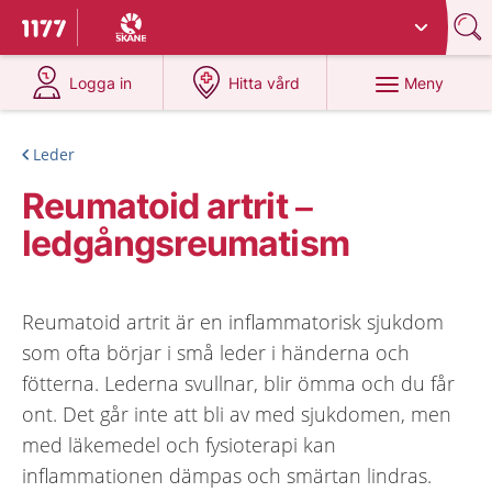
Du har valt region
Skåne
.
Till startsidan för 1177
på 1177.se
på 1177.se
Meny
Logga in
Hitta vård
Leder
Reumatoid artrit –
ledgångsreumatism
Reumatoid artrit är en inflammatorisk sjukdom
som ofta börjar i små leder i händerna och
fötterna. Lederna svullnar, blir ömma och du får
ont. Det går inte att bli av med sjukdomen, men
med läkemedel och fysioterapi kan
inflammationen dämpas och smärtan lindras.