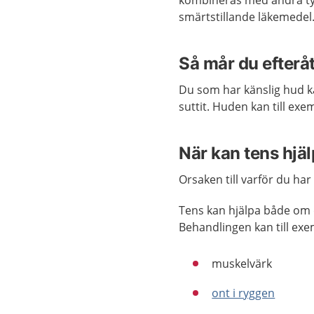
kombineras med andra typ
smärtstillande läkemedel
Så mår du efterå
Du som har känslig hud ka
suttit. Huden kan till exemp
När kan tens hjä
Orsaken till varför du ha
Tens kan hjälpa både om d
Behandlingen kan till ex
muskelvärk
ont i ryggen