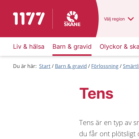
Till startsidan för 1177
Du har valt regio
Välj
en annan
region
Liv & hälsa
Barn & gravid
Olyckor & sk
Du är här:
Start
Barn & gravid
Förlossning
Smärtl
Tens
Tens är en typ av 
du får ont plötslig