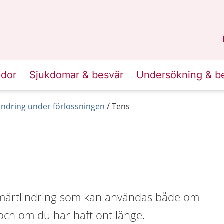
n
Skåne
.
ador
Sjukdomar & besvär
Undersökning & b
indring under förlossningen
Tens
smärtlindring som kan användas både om
t och om du har haft ont länge.