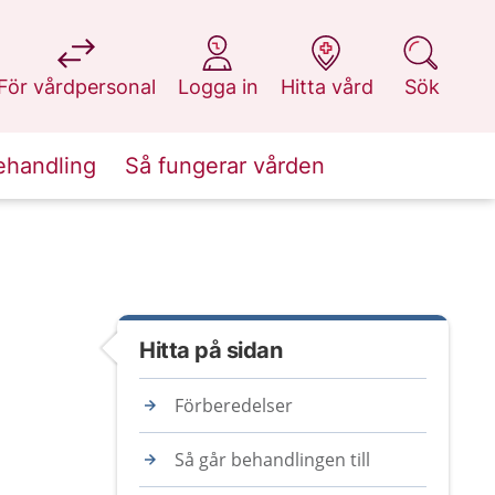
på 1177.se
på 1177.se
på 1177.se
på 1177.se
För vårdpersonal
Logga in
Hitta vård
Sök
ehandling
Så fungerar vården
Hitta på sidan
Förberedelser
Så går behandlingen till