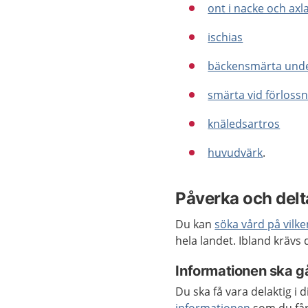
ont i nacke och axl
ischias
bäckensmärta under
smärta vid förloss
knäledsartros
huvudvärk
.
Påverka och delta
Du kan
söka vård på vilk
hela landet. Ibland krävs
Informationen ska gå
Du ska få vara delaktig i