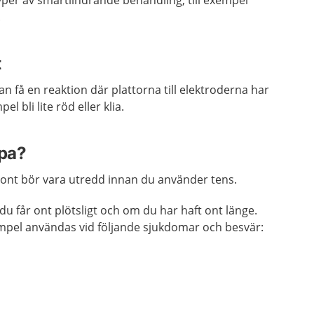
er av smärtlindrande behandling, till exempel
.
t
n få en reaktion där plattorna till elektroderna har
el bli lite röd eller klia.
lpa?
r ont bör vara utredd innan du använder tens.
u får ont plötsligt och om du har haft ont länge.
empel användas vid följande sjukdomar och besvär: