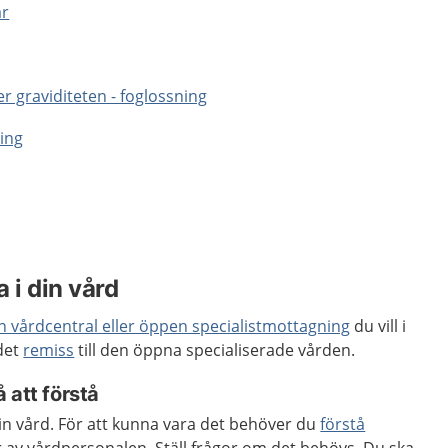
ar
 graviditeten - foglossning
ning
 i din vård
en vårdcentral eller öppen specialistmottagning
du vill i
 det
remiss
till den öppna specialiserade vården.
 att förstå
 din vård. För att kunna vara det behöver du
förstå