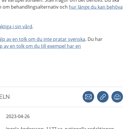
 av vårdpersonalen. Ställ frågor om det behövs. Du ska
ion om behandlingsalternativ och
hur länge du kan behöva
ktiga i sin vård
.
jälp av en tolk om du inte pratar svenska
. Du har
lp av en tolk om du till exempel har en
Dela via mejl
Kopiera län
Skr
KELN
2023-04-26