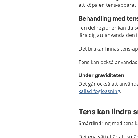
att köpa en tens-apparat i
Behandling med tens 
I en del regioner kan du s
lära dig att använda den 
Det brukar finnas tens-ap
Tens kan också användas 
Under graviditeten
Det går också att använd
kallad foglossning
.
Tens kan lindra s
Smärtlindring med tens ka
Det ena sättet är att smä