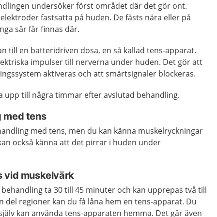
dlingen undersöker först området där det gör ont.
elektroder fastsatta på huden. De fästs nära eller på
nga sår får finnas där.
 till en batteridriven dosa, en så kallad tens-apparat.
ektriska impulser till nerverna under huden. Det gör att
ingssystem aktiveras och att smärtsignaler blockeras.
 upp till några timmar efter avslutad behandling.
g med tens
behandling med tens, men du kan känna muskelryckningar
an också känna att det pirrar i huden under
s vid muskelvärk
behandling ta 30 till 45 minuter och kan upprepas två till
n del regioner kan du få låna hem en tens-apparat. Du
u själv kan använda tens-apparaten hemma. Det går även