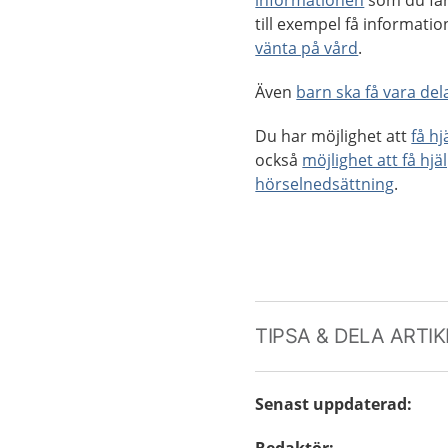
informationen
som du får
till exempel få informat
vänta på vård
.
Även
barn ska få vara dela
Du har möjlighet att
få h
också
möjlighet att få hjä
hörselnedsättning
.
TIPSA & DELA ARTI
Senast uppdaterad
: