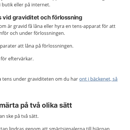
 butik eller på internet.
vid graviditet och förlossning
om är gravid få låna eller hyra en tens-apparat för att
inför och under förlossningen.
parater att låna på förlossningen.
för eftervärkar.
a tens under graviditeten om du har
ont i
bäckenet, så
märta på två olika sätt
n ske på två sätt.
rtan lindras genom att smärtsignalerna till hjärnan