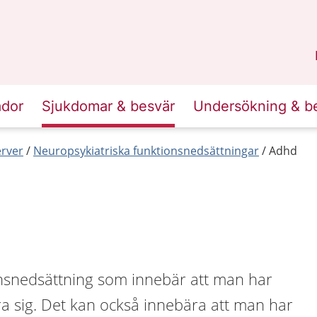
n
Skåne
.
ador
Sjukdomar & besvär
Undersökning & b
erver
Neuropsykiatriska funktionsnedsättningar
Adhd
nsnedsättning som innebär att man har
ra sig. Det kan också innebära att man har