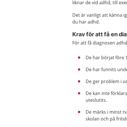
liknar de vid adhd, till ex
Det är vanligt att känna i
du har adhd.
Krav för att få en d
För att få diagnosen adh
De har börjat före 1
De har funnits unde
De ger problem i v
De kan inte förklar
uteslutits.
De märks i minst tv
skolan och på fritid