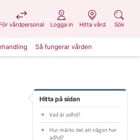
på 1177.se
på 1177.se
på 1177.se
på 1177.se
För vårdpersonal
Logga in
Hitta vård
Sök
ehandling
Så fungerar vården
Hitta på sidan
Vad är adhd?
Hur märks det att någon har
adhd?