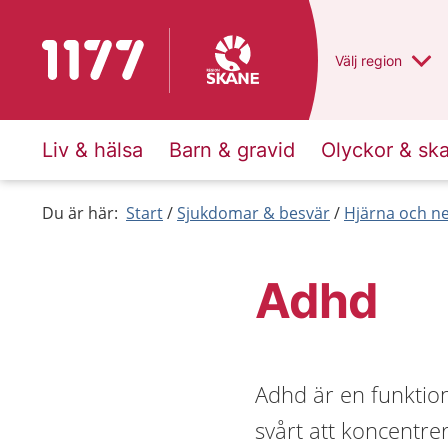
Till startsidan för 1177
Du har valt regio
Välj
en annan
region
Liv & hälsa
Barn & gravid
Olyckor & sk
Du är här:
Start
Sjukdomar & besvär
Hjärna och n
Adhd
Adhd är en funktio
svårt att koncentre