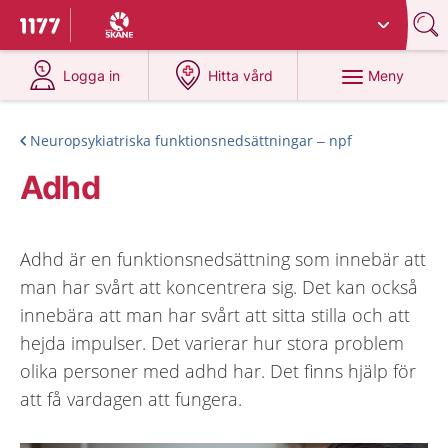
Du har valt region
Skåne
.
Till startsidan för 1177
på 1177.se
på 1177.se
Meny
Logga in
Hitta vård
Neuropsykiatriska funktionsnedsättningar – npf
Adhd
Adhd är en funktionsnedsättning som innebär att
man har svårt att koncentrera sig. Det kan också
innebära att man har svårt att sitta stilla och att
hejda impulser. Det varierar hur stora problem
olika personer med adhd har. Det finns hjälp för
att få vardagen att fungera.