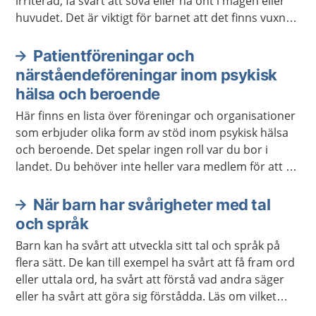
irriterad, få svårt att sova eller ha ont i magen eller
huvudet. Det är viktigt för barnet att det finns vuxna
som lyssnar och ger stöd. Ibland behövs också stöd
och hjälp från sjukvården eller kommunen.
Patientföreningar och
närståendeföreningar inom psykisk
hälsa och beroende
Här finns en lista över föreningar och organisationer
som erbjuder olika form av stöd inom psykisk hälsa
och beroende. Det spelar ingen roll var du bor i
landet. Du behöver inte heller vara medlem för att ta
kontakt.
När barn har svårigheter med tal
och språk
Barn kan ha svårt att utveckla sitt tal och språk på
flera sätt. De kan till exempel ha svårt att få fram ord
eller uttala ord, ha svårt att förstå vad andra säger
eller ha svårt att göra sig förstådda. Läs om vilket
stöd och behandling barnet och du kan få.