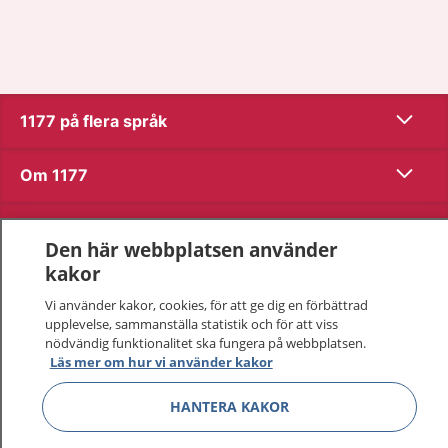
Visa inn
1177 på flera språk
Visa inn
Om 1177
Visa inn
Kontakt
Den här webbplatsen använder
kakor
Behandling av personuppgifter
Vi använder kakor, cookies, för att ge dig en förbättrad
upplevelse, sammanställa statistik och för att viss
nödvändig funktionalitet ska fungera på webbplatsen.
Hantering av kakor
Läs mer om hur vi använder kakor
HANTERA KAKOR
Inställningar för kakor