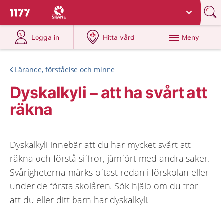
Du har valt region
Skåne
.
Till startsidan för 1177
på 1177.se
på 1177.se
Meny
Logga in
Hitta vård
Lärande, förståelse och minne
Dyskalkyli – att ha svårt att
räkna
Dyskalkyli innebär att du har mycket svårt att
räkna och förstå siffror, jämfört med andra saker.
Svårigheterna märks oftast redan i förskolan eller
under de första skolåren. Sök hjälp om du tror
att du eller ditt barn har dyskalkyli.