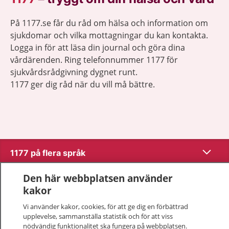
På 1177.se får du råd om hälsa och information om
sjukdomar och vilka mottagningar du kan kontakta.
Logga in för att läsa din journal och göra dina
vårdärenden. Ring telefonnummer 1177 för
sjukvårdsrådgivning dygnet runt.
1177 ger dig råd när du vill må bättre.
Visa inn
1177 på flera språk
Den här webbplatsen använder
Visa inn
Om 1177
kakor
Visa inn
Vi använder kakor, cookies, för att ge dig en förbättrad
Kontakt
upplevelse, sammanställa statistik och för att viss
nödvändig funktionalitet ska fungera på webbplatsen.