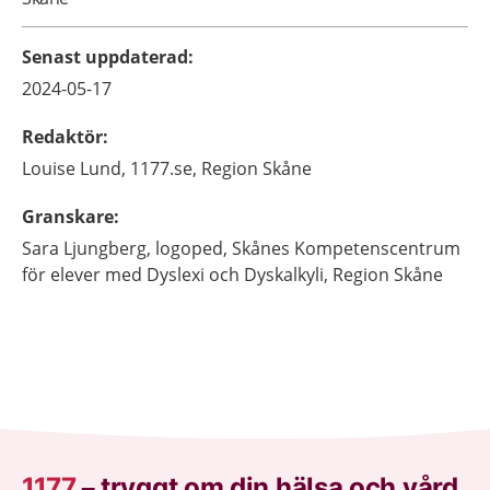
Senast uppdaterad
:
2024-05-17
Redaktör
:
Louise
Lund,
1177.se, Region Skåne
Granskare
:
Sara
Ljungberg,
logoped,
Skånes Kompetenscentrum
för elever med Dyslexi och Dyskalkyli,
Region Skåne
1177
–
tryggt om din hälsa och vård