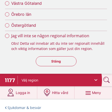
Västra Götaland
Örebro län
Östergötland
Jag vill inte se någon regional information
Obs! Detta val innebär att du inte ser regionalt innehåll
och viktig information som gäller just din region.
Stäng regionsväljaren
Stäng
Välj
region
Till startsidan för 1177
på 1177.se
på 1177.se
Meny
Logga in
Hitta vård
Sjukdomar & besvär