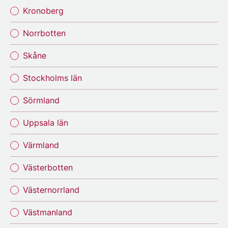
Kronoberg
Norrbotten
Skåne
Stockholms län
Sörmland
Uppsala län
Värmland
Västerbotten
Västernorrland
Västmanland