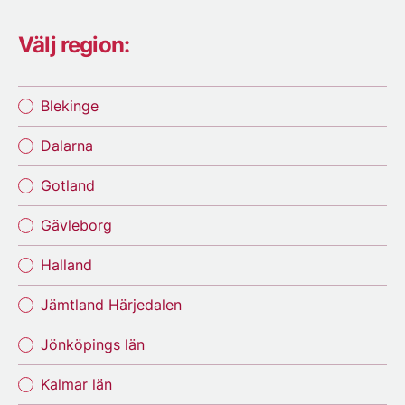
Välj region:
Blekinge
Dalarna
Gotland
Gävleborg
Halland
Jämtland Härjedalen
Jönköpings län
Kalmar län