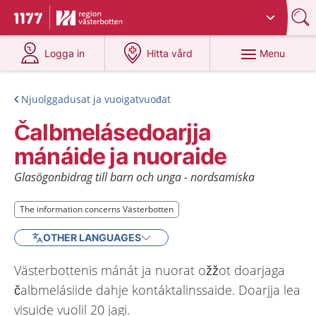
Du har valt region
Västerbotten
.
To start page for 1177
at 1177.se
at 1177.se
Menu
Logga in
Hitta vård
Njuolggadusat ja vuoigatvuođat
Čalbmelásedoarjja
mánáide ja nuoraide
Glasögonbidrag till barn och unga - nordsamiska
The information concerns Västerbotten
The information concerns Västerbotten
OTHER LANGUAGES
Västerbottenis mánát ja nuorat ožžot doarjaga
čalbmelásiide dahje kontáktalinssaide. Doarjja lea
visuide vuolil 20 jagi.