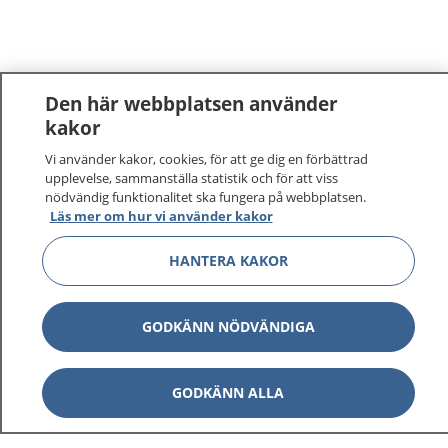
Den här webbplatsen använder
kakor
Vi använder kakor, cookies, för att ge dig en förbättrad
upplevelse, sammanställa statistik och för att viss
nödvändig funktionalitet ska fungera på webbplatsen.
Läs mer om hur vi använder kakor
1177
–
tryggt om din hälsa och vård
HANTERA KAKOR
På 1177.se får du råd om hälsa och information om
sjukdomar och vilka mottagningar du kan kontakta.
GODKÄNN NÖDVÄNDIGA
Logga in för att läsa din journal och göra dina
vårdärenden. Ring telefonnummer 1177 för
GODKÄNN ALLA
sjukvårdsrådgivning dygnet runt.
1177 ger dig råd när du vill må bättre.