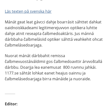
Läs texten på svenska här
Mánát geat leat gávcci dahje boarrásit sáhttet dahkat
oaidnoiskkadeami legitimerejuvvon optikera luhtte
dahje atnit reseapta čalbmedoaktáris. Jus mánná
dárbbaha čalbmelásiid optiker sáhttá veahkehit ohcat
čalbmelásedoarjaga.
Nuorat mánát dárbbahit remissa
čalbmevuostáiváldimii gos čalbmedoavttir árvvoštallá
dárbbu. Doarjja lea eanemusat 800 ruvnnu jahkái.
1177.se sáhtát lohkat eanet heajus oainnu ja
čalbmelásedoarjaga birra mánáide ja nuoraide.
Editor
: