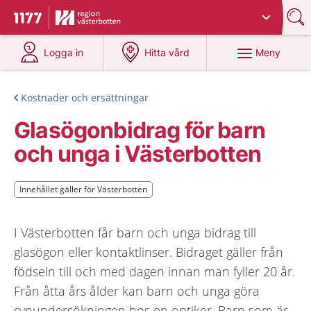
Du har valt region
Västerbotten
.
Till startsidan för 1177
på 1177.se
på 1177.se
Meny
Logga in
Hitta vård
Kostnader och ersättningar
Glasögonbidrag för barn
och unga i Västerbotten
Innehållet gäller för Västerbotten
Innehållet gäller för Västerbotten
I Västerbotten får barn och unga bidrag till
glasögon eller kontaktlinser. Bidraget gäller från
födseln till och med dagen innan man fyller 20 år.
Från åtta års ålder kan barn och unga göra
synundersökningen hos en optiker. Barn som är