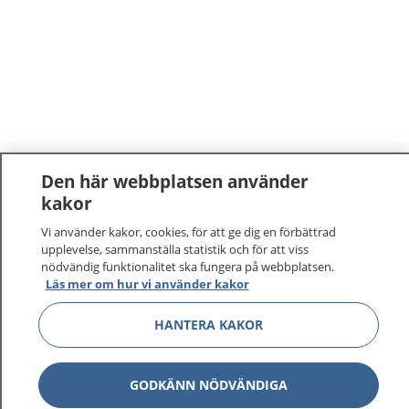
Den här webbplatsen använder
kakor
Vi använder kakor, cookies, för att ge dig en förbättrad
upplevelse, sammanställa statistik och för att viss
nödvändig funktionalitet ska fungera på webbplatsen.
Läs mer om hur vi använder kakor
1177
–
tryggt om din hälsa och vård
HANTERA KAKOR
På 1177.se får du råd om hälsa och information om
sjukdomar och vilka mottagningar du kan kontakta.
GODKÄNN NÖDVÄNDIGA
Logga in för att läsa din journal och göra dina