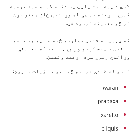
لارې د یوه نرم پایپ په دننه کولو سره ترسره
کیږي. اړینه ده چې له وړاندې ځان چمتو کړئ
تر څو معاینه ترسره شي.
که چېرې له لاندې مواردو څخه هر یو په تاسو
باندې د پلي کېدو وړ وي، باید له معاینې
وړاندې زموږ سره اړیکه ونیسئ:
تاسو له لاندې درملو څخه یو یا زیات کاروئ:
waran
pradaxa
xarelto
eliquis