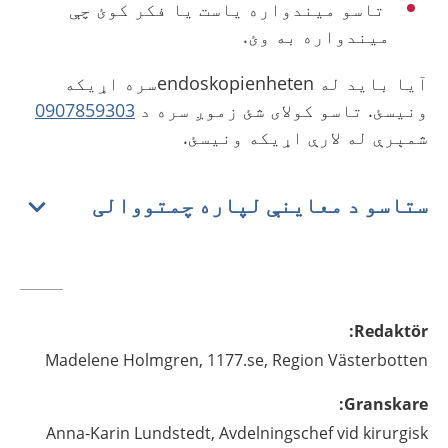
تاسو میندواره یاست یا فکر کوئ چې
میندواره به وئ.
آیا باید له endoskopienhetenسره اړیکه
ونیسئ. تاسو کولای شئ زموږ سره د
0907859303
شمېرې له لارې اړیکه ونیسئ.
ستاسو د معاینې لپاره چمتووالی
:
Redaktör
Madelene
Holmgren,
1177.se, Region Västerbotten
:
Granskare
Anna-Karin
Lundstedt,
Avdelningschef vid kirurgisk