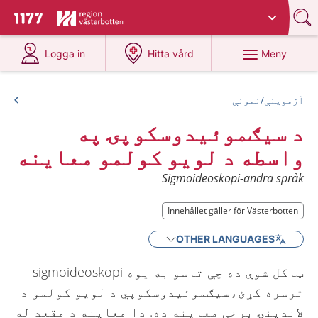
Du har valt region
Västerbotten
.
Till startsidan för 1177
på 1177.se
på 1177.se
Meny
Logga in
Hitta vård
آزموینې/نمونې
د سیګموئیدوسکوپۍ په
واسطه د لویو کولمو معاینه
Sigmoideoskopi-andra språk
Innehållet gäller för Västerbotten
OTHER LANGUAGES
ټاکل شوې ده چې تاسو به یوه sigmoideoskopi
ترسره کړئ،سیګموئیدوسکوپي د لویو کولمو د
لاندینۍ برخې معاینه ده. دا معاینه د مقعد له