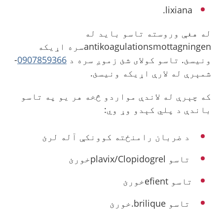
lixiana.
له هغې وروسته تاسو باید له
antikoagulationsmottagningenسره اړیکه
ونیسئ. تاسو کولای شئ زموږ سره د
0907859366
-
شمېرې له لارې اړیکه ونیسئ.
که چېرې له لاندې مواردو څخه هر یو په تاسو
باندې د پلي کېدو وړ وي:
د ضربان رامنځته کوونکې آله لرئ
تاسو plavix/Clopidogrelخورئ
تاسو efientخورئ
تاسو brilique.خورئ