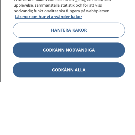
upplevelse, sammanställa statistik och för att viss
1177 ger dig råd när du vill må bättre.
nödvändig funktionalitet ska fungera på webbplatsen.
Läs mer om hur vi använder kakor
HANTERA KAKOR
Visa inn
1177 på flera språk
GODKÄNN NÖDVÄNDIGA
Visa inn
Om 1177
GODKÄNN ALLA
Visa inn
Kontakt
Behandling av personuppgifter
Hantering av kakor
Inställningar för kakor