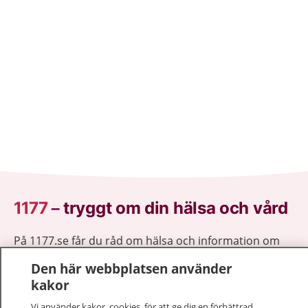
1177
–
tryggt om din hälsa och vård
På 1177.se får du råd om hälsa och information om
sjukdomar och vilka mottagningar du kan kontakta.
Den här webbplatsen använder
Logga in för att läsa din journal och göra dina
kakor
vårdärenden. Ring telefonnummer 1177 för
sjukvårdsrådgivning dygnet runt.
Vi använder kakor, cookies, för att ge dig en förbättrad