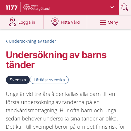
Du har valt region
Östergötland
.
Till startsidan för 1177
på 1177.se
på 1177.se
Meny
Logga in
Hitta vård
Undersökning av tänder
Undersökning av barns
tänder
Svenska
Lättläst svenska
Ungefär vid tre års ålder kallas alla barn till en
första undersökning av tänderna på en
tandvårdsmottagning. Hur ofta barn och unga
sedan behöver undersöka sina tänder är olika.
Det kan till exempel beror på om det finns risk för