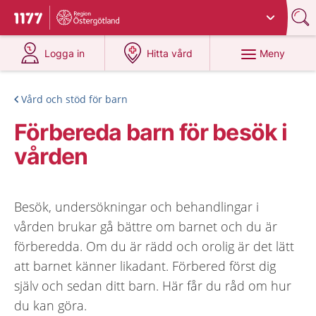
Du har valt region
Östergötland
.
Till startsidan för 1177
på 1177.se
på 1177.se
Meny
Logga in
Hitta vård
Vård och stöd för barn
Förbereda barn för besök i
vården
Besök, undersökningar och behandlingar i
vården brukar gå bättre om barnet och du är
förberedda. Om du är rädd och orolig är det lätt
att barnet känner likadant. Förbered först dig
själv och sedan ditt barn. Här får du råd om hur
du kan göra.