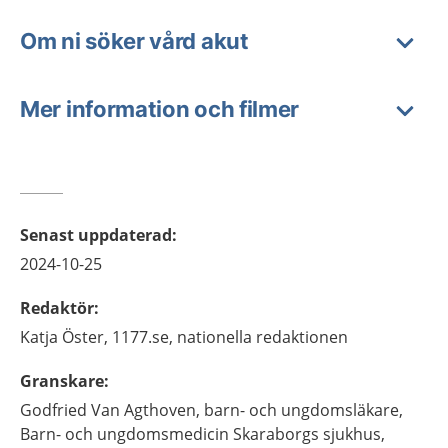
Om ni söker vård akut
Mer information och filmer
Senast uppdaterad
:
2024-10-25
Redaktör
:
Katja
Öster,
1177.se, nationella redaktionen
Granskare
:
Godfried
Van Agthoven,
barn- och ungdomsläkare,
Barn- och ungdomsmedicin Skaraborgs sjukhus,