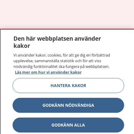
Visa inn
1177 på flera språk
Den här webbplatsen använder
kakor
Visa inn
Om 1177
Vi använder kakor, cookies, för att ge dig en förbättrad
upplevelse, sammanställa statistik och för att viss
nödvändig funktionalitet ska fungera på webbplatsen.
Visa inn
Kontakt
Läs mer om hur vi använder kakor
HANTERA KAKOR
Behandling av personuppgifter
GODKÄNN NÖDVÄNDIGA
Hantering av kakor
Inställningar för kakor
GODKÄNN ALLA