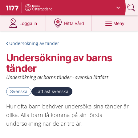
Du har valt region
Östergötland
.
Till startsidan för 1177
på 1177.se
på 1177.se
Meny
Logga in
Hitta vård
Undersökning av tänder
Undersökning av barns
tänder
Undersökning av barns tänder - svenska lättläst
Svenska
Lättläst svenska
Hur ofta barn behöver undersöka sina tänder är
olika. Alla barn få komma på sin första
undersökning när de är tre år.