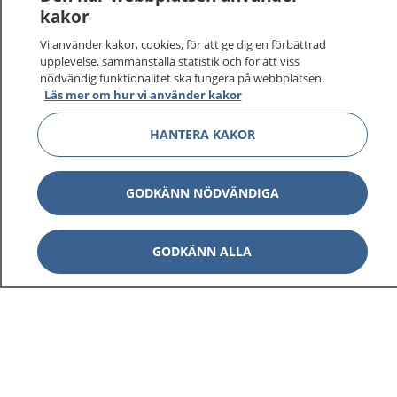
kakor
På 1177.se får du råd om hälsa och information om
Vi använder kakor, cookies, för att ge dig en förbättrad
sjukdomar och vilka mottagningar du kan kontakta.
upplevelse, sammanställa statistik och för att viss
Logga in för att läsa din journal och göra dina
nödvändig funktionalitet ska fungera på webbplatsen.
vårdärenden. Ring telefonnummer 1177 för
Läs mer om hur vi använder kakor
sjukvårdsrådgivning dygnet runt.
HANTERA KAKOR
1177 ger dig råd när du vill må bättre.
GODKÄNN NÖDVÄNDIGA
Visa inn
GODKÄNN ALLA
1177 på flera språk
Visa inn
Om 1177
Visa inn
Kontakt