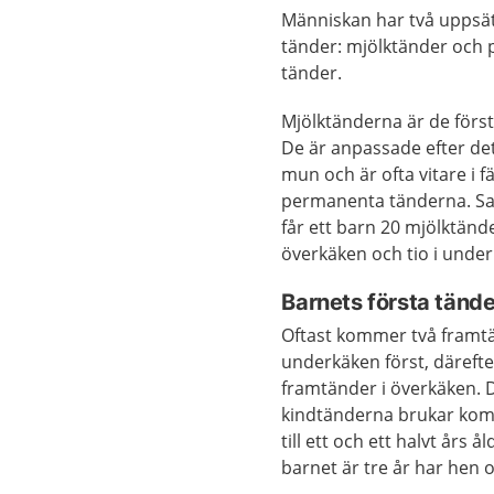
Människan har två uppsä
tänder: mjölktänder och
tänder.
Mjölktänderna är de förs
De är anpassade efter det 
mun och är ofta vitare i 
permanenta tänderna. S
får ett barn 20 mjölktänder
överkäken och tio i unde
Barnets första tände
Oftast kommer två framtä
underkäken först, därefte
framtänder i överkäken. 
kindtänderna brukar kom
till ett och ett halvt års å
barnet är tre år har hen o