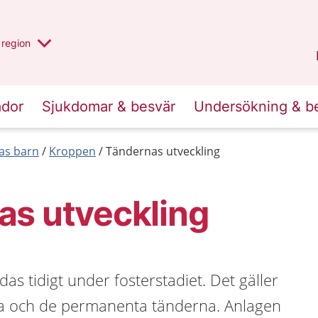
har valt region
en annan
region
Östergötland
.
ador
Sjukdomar & besvär
Undersökning & b
las barn
Kroppen
Tändernas utveckling
as utveckling
as tidigt under fosterstadiet. Det gäller
a och de permanenta tänderna. Anlagen