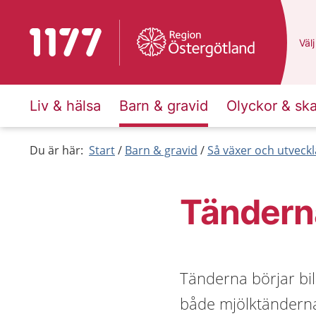
Till startsidan för 1177
Du 
Välj
Liv & hälsa
Barn & gravid
Olyckor & sk
Du är här:
Start
Barn & gravid
Så växer och utveck
Tändern
Tänderna börjar bild
både mjölktändern