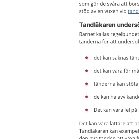
som gör de svåra att bors
stöd av en vuxen vid
tand
Tandläkaren unders
Barnet kallas regelbunde
tänderna för att undersö
det kan saknas tän
det kan vara för m
tänderna kan stöta
de kan ha avvikand
Det kan vara fel på
Det kan vara lättare att 
Tandläkaren kan exempelvi
den nya tanden att växa f