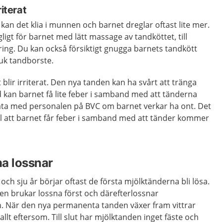
riterat
n det klia i munnen och barnet dreglar oftast lite mer.
ligt för barnet med lätt massage av tandköttet, till
ing. Du kan också försiktigt gnugga barnets tandkött
juk tandborste.
blir irriterat. Den nya tanden kan ha svårt att tränga
 kan barnet få lite feber i samband med att tänderna
ta med personalen på BVC om barnet verkar ha ont. Det
ll att barnet får feber i samband med att tänder kommer
a lossnar
och sju år börjar oftast de första mjölktänderna bli lösa.
n brukar lossna först och därefterlossnar
. När den nya permanenta tanden växer fram vittrar
llt eftersom. Till slut har mjölktanden inget fäste och