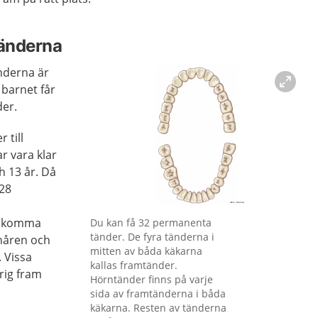
änderna
nderna är
barnet får
der.
 till
r vara klar
h 13 år. Då
 28
Förstora bilden
r komma
Du kan få 32 permanenta
tänder. De fyra tänderna i
onåren och
mitten av båda käkarna
. Vissa
kallas framtänder.
rig fram
Hörntänder finns på varje
sida av framtänderna i båda
käkarna. Resten av tänderna