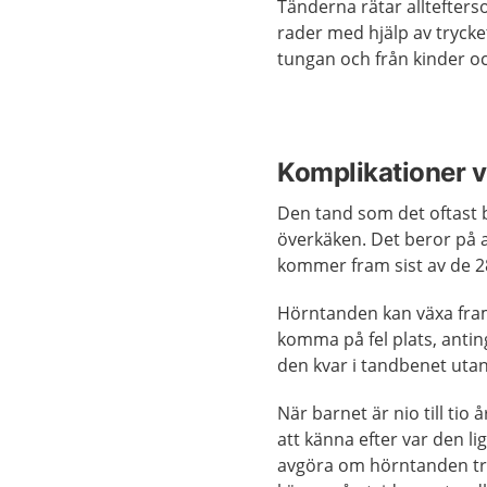
Tänderna rätar alltefterso
rader med hjälp av trycke
tungan och från kinder oc
Komplikationer v
Den tand som det oftast 
överkäken. Det beror på 
kommer fram sist av de 2
Hörntanden kan växa fram 
komma på fel plats, antin
den kvar i tandbenet uta
När barnet är nio till ti
att känna efter var den l
avgöra om hörntanden try