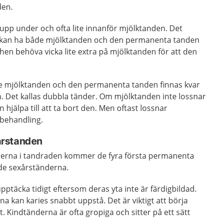
den.
p under och ofta lite innanför mjölktanden. Det
t kan ha både mjölktanden och den permanenta tanden
hen behöva vicka lite extra på mjölktanden för att den
e mjölktanden och den permanenta tanden finnas kvar
 Det kallas dubbla tänder. Om mjölktanden inte lossnar
n hjälpa till att ta bort den. Men oftast lossnar
 behandling.
årstanden
derna i tandraden kommer de fyra första permanenta
ade sexårständerna.
upptäcka tidigt eftersom deras yta inte är färdigbildad.
na kan karies snabbt uppstå. Det är viktigt att börja
. Kindtänderna är ofta gropiga och sitter på ett sätt