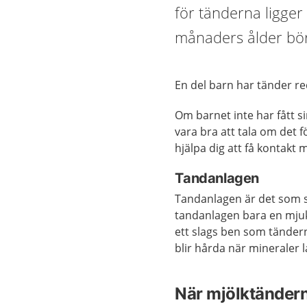
för tänderna ligger 
månaders ålder bör
En del barn har tänder re
Om barnet inte har fått si
vara bra att tala om det 
hjälpa dig att få kontakt
Tandanlagen
Tandanlagen är det som sk
tandanlagen bara en mjuk 
ett slags ben som tändern
blir hårda när mineraler l
När mjölktände