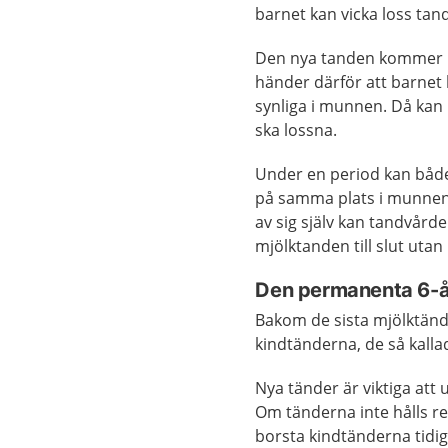
barnet kan vicka loss tan
Den nya tanden kommer up
händer därför att barne
synliga i munnen. Då kan 
ska lossna.
Under en period kan båd
på samma plats i munnen.
av sig själv kan tandvårde
mjölktanden till slut utan
Den permanenta 6-
Bakom de sista mjölktän
kindtänderna, de så kall
Nya tänder är viktiga att 
Om tänderna inte hålls re
borsta kindtänderna tidigt