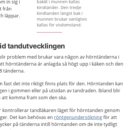
m in sig i
bakåt i munnen kallas
kindtänder. Den tredje
t från
kindtanden längst bak i
h läppar.
munnen brukar vanligtvis
kallas för visdomstand.
id tandutvecklingen
blir problem med brukar vara någon av hörntänderna i
att hörntänderna är anlagda så högt upp i käken och den
8 tänderna.
fast det inte riktigt finns plats för den. Hörntanden kan
gen i gommen eller på utsidan av tandraden. Ibland blir
n att komma fram som den ska.
o år kontrollerar tandläkaren läget för hörntanden genom
igger. Det kan behövas en
röntgenundersökning
för att
cker på tänderna intill hörntanden om de inte tydligt