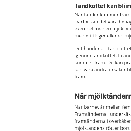
Tandköttet kan bli ir
När tänder kommer fram ka
Därför kan det vara behag
exempel med en mjuk bitr
med ett finger eller en m
Det händer att tandköttet 
igenom tandköttet. Ibland
kommer fram. Du kan pra
kan vara andra orsaker ti
fram.
När mjölktändern
När barnet är mellan fem 
Framtänderna i underkäke
framtänderna i överkäken
mjölktandens rötter bort a