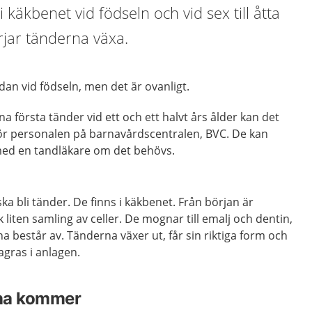
i käkbenet vid födseln och vid sex till åtta
jar tänderna växa.
dan vid födseln, men det är ovanligt.
na första tänder vid ett och ett halvt års ålder kan det
för personalen på barnavårdscentralen, BVC. De kan
 med en tandläkare om det behövs.
a bli tänder. De finns i käkbenet. Från början är
liten samling av celler. De mognar till emalj och dentin,
a består av. Tänderna växer ut, får sin riktiga form och
agras i anlagen.
rna kommer