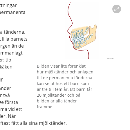
ttningar
 permanenta
ta tänderna.
lilla barnets
färgen än de
ammanlagt
: tio i
Förstora bilden
Bilden visar lite förenklat
rkäken.
hur mjölktänder och anlagen
till de permanenta tänderna
r
kan se ut hos ett barn som
nder i
är tre till fem år. Ett barn får
r två
20 mjölktänder och på
bilden är alla tänder
De första
framme.
ma vid ett
lder. När
ftast fått alla sina mjölktänder.