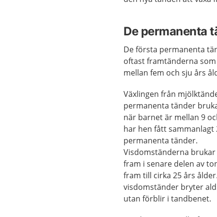
De permanenta t
De första permanenta tä
oftast framtänderna som 
mellan fem och sju års ål
Växlingen från mjölktänder
permanenta tänder bruka
när barnet är mellan 9 oc
har hen fått sammanlagt
permanenta tänder.
Visdomständerna bruka
fram i senare delen av t
fram till cirka 25 års ålder
visdomständer bryter ald
utan förblir i tandbenet.