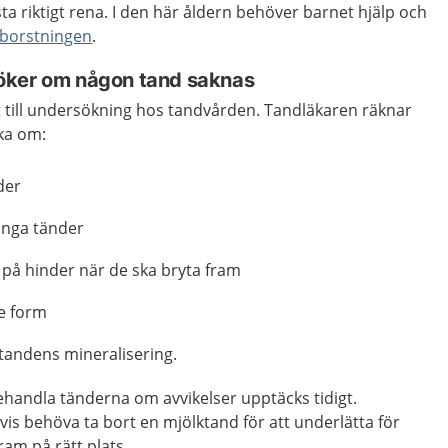
ta riktigt rena. I den här åldern behöver barnet hjälp och
borstningen
.
öker om någon tand saknas
t till undersökning hos tandvården. Tandläkaren räknar
ka om:
der
ånga tänder
 på hinder när de ska bryta fram
e form
 tandens mineralisering.
behandla tänderna om avvikelser upptäcks tidigt.
s behöva ta bort en mjölktand för att underlätta för
ram på rätt plats.