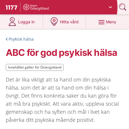
Du har valt region
Östergötland
.
Till startsidan för 1177
på 1177.se
på 1177.se
Meny
Logga in
Hitta vård
Psykisk hälsa
ABC för god psykisk hälsa
Innehållet gäller för Östergötland
Innehållet gäller för Östergötland
Det är lika viktigt att ta hand om din psykiska
hälsa, som det är att ta hand om din hälsa i
övrigt. Det finns konkreta saker du kan göra för
att må bra psykiskt. Att vara aktiv, uppleva social
gemenskap och ha syften och mål i livet kan
påverka ditt psykiska mående positivt.