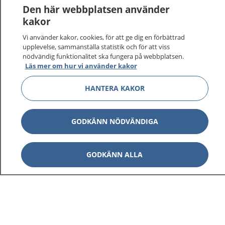
Den här webbplatsen använder
kakor
Vi använder kakor, cookies, för att ge dig en förbättrad
1177
–
tryggt om din hälsa och vård
upplevelse, sammanställa statistik och för att viss
nödvändig funktionalitet ska fungera på webbplatsen.
Läs mer om hur vi använder kakor
På 1177.se får du råd om hälsa och information om
sjukdomar och vilka mottagningar du kan kontakta.
HANTERA KAKOR
Logga in för att läsa din journal och göra dina
vårdärenden. Ring telefonnummer 1177 för
sjukvårdsrådgivning dygnet runt.
GODKÄNN NÖDVÄNDIGA
1177 ger dig råd när du vill må bättre.
GODKÄNN ALLA
Visa inn
1177 på flera språk
Visa inn