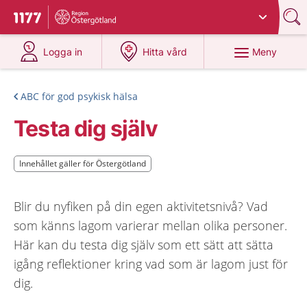
Du har valt region
Östergötland
.
Till startsidan för 1177
på 1177.se
på 1177.se
Meny
Logga in
Hitta vård
ABC för god psykisk hälsa
Testa dig själv
Innehållet gäller för Östergötland
Innehållet gäller för Östergötland
Blir du nyfiken på din egen aktivitetsnivå? Vad
som känns lagom varierar mellan olika personer.
Här kan du testa dig själv som ett sätt att sätta
igång reflektioner kring vad som är lagom just för
dig.