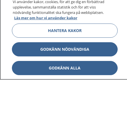
Vi använder kakor, cookies, för att ge dig en förbättrad
upplevelse, sammanställa statistik och för att viss
1177
–
tryggt om din hälsa och vård
nödvändig funktionalitet ska fungera på webbplatsen.
Läs mer om hur vi använder kakor
På 1177.se får du råd om hälsa och information om
HANTERA KAKOR
sjukdomar och vilka mottagningar du kan kontakta.
Logga in för att läsa din journal och göra dina
vårdärenden. Ring telefonnummer 1177 för
GODKÄNN NÖDVÄNDIGA
sjukvårdsrådgivning dygnet runt.
1177 ger dig råd när du vill må bättre.
GODKÄNN ALLA
Visa inn
1177 på flera språk
Visa inn
Om 1177
Visa inn