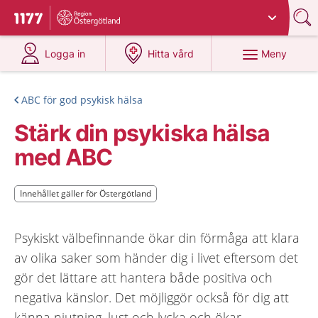
Du har valt region
Östergötland
.
Till startsidan för 1177
på 1177.se
på 1177.se
Meny
Logga in
Hitta vård
ABC för god psykisk hälsa
Stärk din psykiska hälsa
med ABC
Innehållet gäller för Östergötland
Innehållet gäller för Östergötland
Psykiskt välbefinnande ökar din förmåga att klara
av olika saker som händer dig i livet eftersom det
gör det lättare att hantera både positiva och
negativa känslor. Det möjliggör också för dig att
känna njutning, lust och lycka och ökar