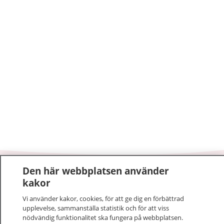
Den här webbplatsen använder
1177
–
tryggt om din hälsa och vård
kakor
Vi använder kakor, cookies, för att ge dig en förbättrad
På 1177.se får du råd om hälsa och information om
upplevelse, sammanställa statistik och för att viss
sjukdomar och vilka mottagningar du kan kontakta.
nödvändig funktionalitet ska fungera på webbplatsen.