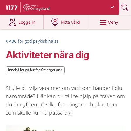
Du har valt region
Östergötland
.
Till startsidan för 1177
på 1177.se
på 1177.se
Meny
Logga in
Hitta vård
ABC för god psykisk hälsa
Aktiviteter nära dig
Innehållet gäller för Östergötland
Innehållet gäller för Östergötland
Skulle du vilja veta mer om vad som händer i ditt
närområde? Här kan du få lite hjälp på traven om
du är nyfiken på vilka föreningar och aktiviteter
som skulle kunna passa dig.