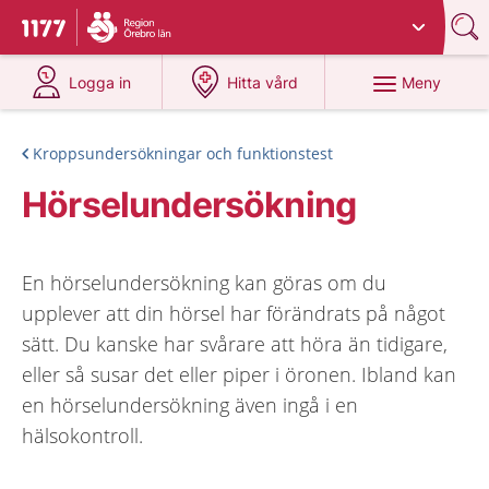
Du har valt region
Örebro län
.
Till startsidan för 1177
på 1177.se
på 1177.se
Meny
Logga in
Hitta vård
Kroppsundersökningar och funktionstest
Hörselundersökning
En hörselundersökning kan göras om du
upplever att din hörsel har förändrats på något
sätt. Du kanske har svårare att höra än tidigare,
eller så susar det eller piper i öronen. Ibland kan
en hörselundersökning även ingå i en
hälsokontroll.