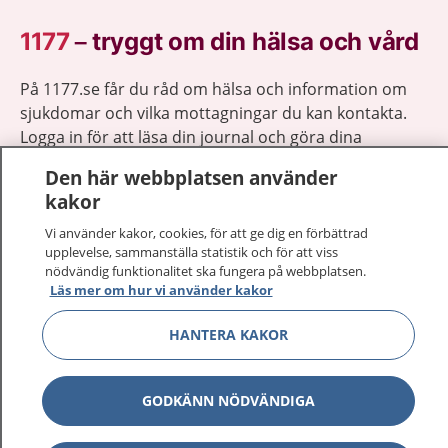
1177
–
tryggt om din hälsa och vård
På 1177.se får du råd om hälsa och information om
sjukdomar och vilka mottagningar du kan kontakta.
Logga in för att läsa din journal och göra dina
vårdärenden. Ring telefonnummer 1177 för
Den här webbplatsen använder
sjukvårdsrådgivning dygnet runt.
kakor
1177 ger dig råd när du vill må bättre.
Vi använder kakor, cookies, för att ge dig en förbättrad
upplevelse, sammanställa statistik och för att viss
nödvändig funktionalitet ska fungera på webbplatsen.
Läs mer om hur vi använder kakor
HANTERA KAKOR
Visa inn
1177 på flera språk
Visa inn
Om 1177
GODKÄNN NÖDVÄNDIGA
Visa inn