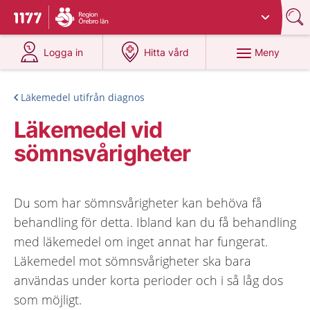
Du har valt region
Örebro län
.
Till startsidan för 1177
på 1177.se
på 1177.se
Meny
Logga in
Hitta vård
Läkemedel utifrån diagnos
Läkemedel vid
sömnsvårigheter
Du som har sömnsvårigheter kan behöva få
behandling för detta. Ibland kan du få behandling
med läkemedel om inget annat har fungerat.
Läkemedel mot sömnsvårigheter ska bara
användas under korta perioder och i så låg dos
som möjligt.