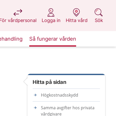
på 1177.se
på 1177.se
på 1177.se
på 1177.se
För vårdpersonal
Logga in
Hitta vård
Sök
ehandling
Så fungerar vården
Hitta på sidan
Högkostnadsskydd
Samma avgifter hos privata
vårdgivare