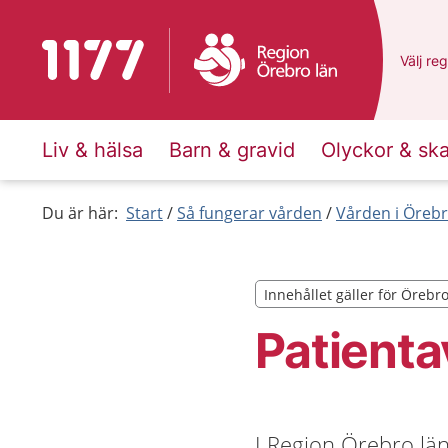
Till startsidan för 1177
Du har 
Välj
en 
reg
Liv & hälsa
Barn & gravid
Olyckor & sk
Du är här:
Start
Så fungerar vården
Vården i Örebr
Innehållet gäller för Örebr
Innehållet gäller för Örebr
Patientav
I Region Örebro län 