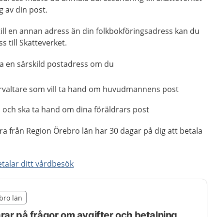
g av din post.
 till en annan adress än din folkbokföringsadress kan du
 till Skatteverket.
a en särskild postadress om du
örvaltare som vill ta hand om huvudmannens post
n och ska ta hand om dina föräldrars post
a från Region Örebro län har 30 dagar på dig att betala
talar ditt vårdbesök
illägget från region Örebro län
ebro län
egion Örebro län
rar på frågor om avgifter och betalning