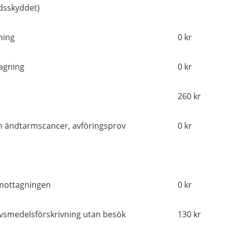
adsskyddet)
ning
0 kr
tagning
0 kr
260 kr
ch ändtarmscancer, avföringsprov
0 kr
smottagningen
0 kr
livsmedelsförskrivning utan besök
130 kr