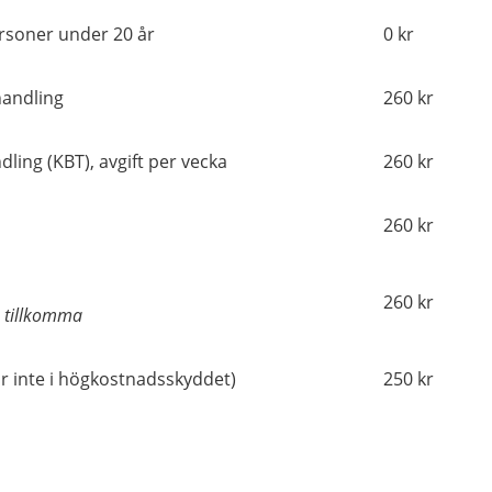
ersoner under 20 år
0 kr
handling
260 kr
ling (KBT), avgift per vecka
260 kr
260 kr
260 kr
n tillkomma
år inte i högkostnadsskyddet)
250 kr