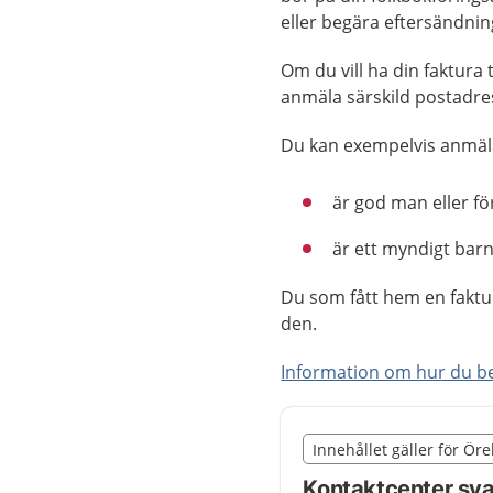
eller begära eftersändnin
Om du vill ha din faktura
anmäla särskild postadress
Du kan exempelvis anmäl
är god man eller f
är ett myndigt bar
Du som fått hem en faktur
den.
Information om hur du be
Slut på det regionala t
Innehållet gäller för Ör
Nedan innehåll gäller r
Kontaktcenter sva