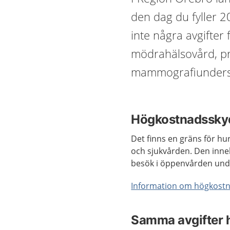
den dag du fyller 20
inte några avgifter
mödrahälsovård, p
mammografiundersök
Högkostnadssky
Det finns en gräns för hu
och sjukvården. Den inne
besök i öppenvården und
Information om högkost
Samma avgifter h