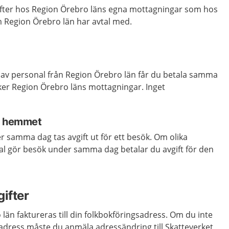
ifter hos Region Örebro läns egna mottagningar som hos
m Region Örebro län har avtal med.
av personal från Region Örebro län får du betala samma
er Region Örebro läns mottagningar. Inget
 i hemmet
 samma dag tas avgift ut för ett besök. Om olika
al gör besök under samma dag betalar du avgift för den
ifter
o län faktureras till din folkbokföringsadress. Om du inte
sadress måste du anmäla adressändring till Skatteverket