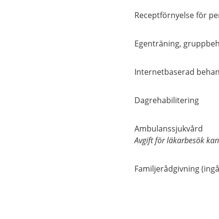
Receptförnyelse för p
Egenträning, gruppbe
Internetbaserad behand
Dagrehabilitering
Ambulanssjukvård
Avgift för läkarbesök ka
Familjerådgivning (ing