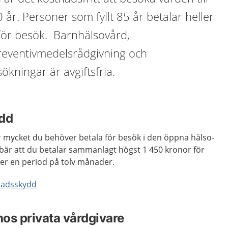
 år. Personer som fyllt 85 år betalar heller
 för besök. Barnhälsovård,
reventivmedelsrådgivning och
ningar är avgiftsfria.
dd
r mycket du behöver betala för besök i den öppna hälso-
bär att du betalar sammanlagt högst 1 450 kronor för
er en period på tolv månader.
nadsskydd
os privata vårdgivare