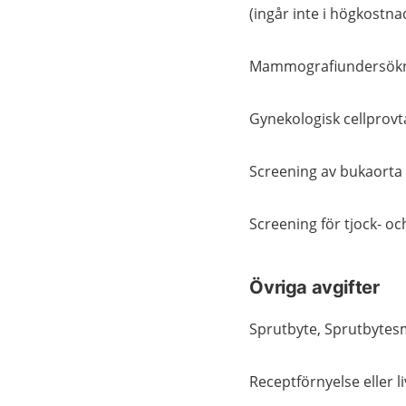
(ingår inte i högkostn
Mammografiundersök
Gynekologisk cellprov
Screening av bukaorta
Screening för tjock- o
Övriga avgifter
Sprutbyte, Sprutbyte
Receptförnyelse eller 