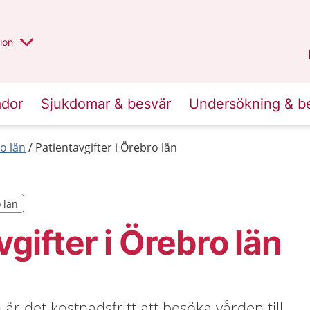
valt region
annan
ion
Örebro län
.
ador
Sjukdomar & besvär
Undersökning & b
o län
Patientavgifter i Örebro län
o län
o län
gifter i Örebro län
är det kostnadsfritt att besöka vården till