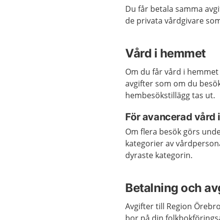
Du får betala samma avg
de privata vårdgivare so
Vård i hemmet
Om du får vård i hemmet 
avgifter som om du besök
hembesökstillägg tas ut.
För avancerad vård
Om flera besök görs under
kategorier av vårdperson
dyraste kategorin.
Betalning och avg
Avgifter till Region Örebr
bor på din folkbokföring