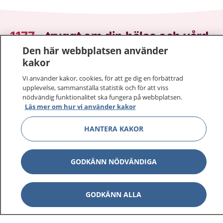
1177
–
tryggt om din hälsa och vård
Den här webbplatsen använder
På 1177.se får du råd om hälsa och information om
kakor
sjukdomar och vilka mottagningar du kan kontakta.
Vi använder kakor, cookies, för att ge dig en förbättrad
Logga in för att läsa din journal och göra dina
upplevelse, sammanställa statistik och för att viss
vårdärenden. Ring telefonnummer 1177 för
nödvändig funktionalitet ska fungera på webbplatsen.
sjukvårdsrådgivning dygnet runt.
Läs mer om hur vi använder kakor
1177 ger dig råd när du vill må bättre.
HANTERA KAKOR
GODKÄNN NÖDVÄNDIGA
Visa inn
1177 på flera språk
GODKÄNN ALLA
Visa inn
Om 1177