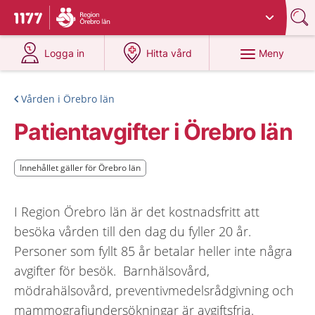
Du har valt region
Örebro län
.
Till startsidan för 1177
på 1177.se
på 1177.se
Meny
Logga in
Hitta vård
Vården i Örebro län
Patientavgifter i Örebro län
Innehållet gäller för Örebro län
Innehållet gäller för Örebro län
I Region Örebro län är det kostnadsfritt att
besöka vården till den dag du fyller 20 år.
Personer som fyllt 85 år betalar heller inte några
avgifter för besök. Barnhälsovård,
mödrahälsovård, preventivmedelsrådgivning och
mammografiundersökningar är avgiftsfria.