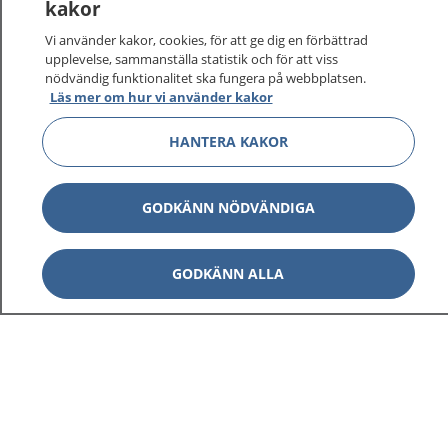
kakor
Vi använder kakor, cookies, för att ge dig en förbättrad
upplevelse, sammanställa statistik och för att viss
nödvändig funktionalitet ska fungera på webbplatsen.
Visa inn
Läs mer om hur vi använder kakor
1177 på flera språk
HANTERA KAKOR
Visa inn
Om 1177
Visa inn
Kontakt
GODKÄNN NÖDVÄNDIGA
GODKÄNN ALLA
Behandling av personuppgifter
Hantering av kakor
Inställningar för kakor