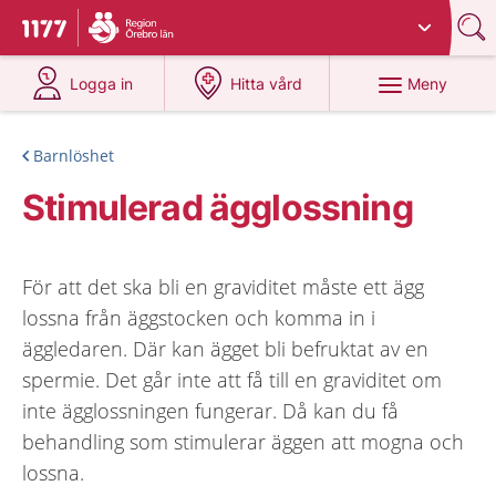
Du har valt region
Örebro län
.
Till startsidan för 1177
på 1177.se
på 1177.se
Meny
Logga in
Hitta vård
Barnlöshet
Stimulerad ägglossning
För att det ska bli en graviditet måste ett ägg
lossna från äggstocken och komma in i
äggledaren. Där kan ägget bli befruktat av en
spermie. Det går inte att få till en graviditet om
inte ägglossningen fungerar. Då kan du få
behandling som stimulerar äggen att mogna och
lossna.