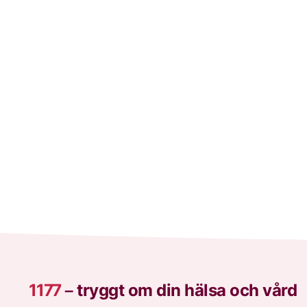
Print 
1177
–
tryggt om din hälsa och vård