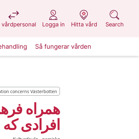
at 1177.se
at 1177.se
at 1177.se
at 1177.se
 vårdpersonal
Logga in
Hitta vård
Search
ehandling
Så fungerar vården
tion concerns Västerbotten
tion concerns Västerbotten
همراه فرهن
افرادی که ب