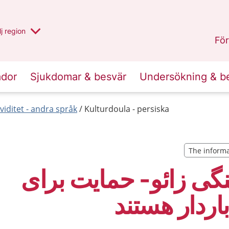
 har valt region
j
en annan
region
Västerbotten
.
För
ador
Sjukdomar & besvär
Undersökning & b
viditet - andra språk
Kulturdoula - persiska
The informa
The informa
گی زائو- حمایت برای
اردار هستند