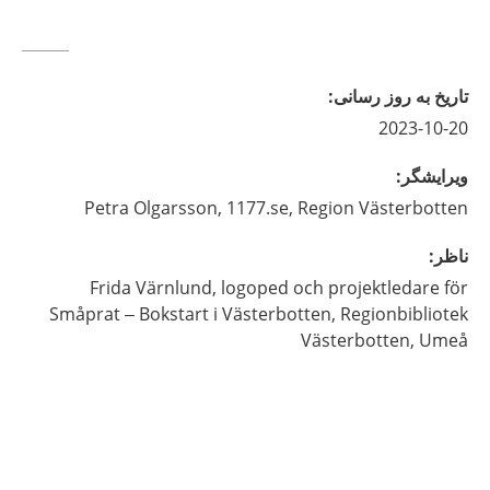
تاريخ به روز رسانى
:
2023-10-20
ويرايشگر
:
Petra
Olgarsson,
1177.se, Region Västerbotten
ناظر
:
Frida
Värnlund,
logoped och projektledare för
Småprat – Bokstart i Västerbotten,
Regionbibliotek
Västerbotten,
Umeå