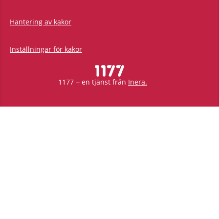
Hantering av kakor
Inställningar för kakor
1177 – en tjänst från
Inera.