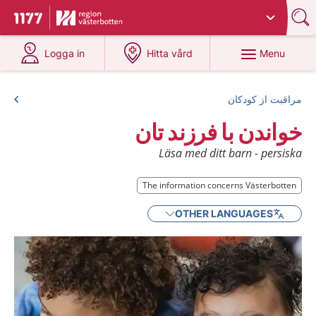
Du har valt region
Västerbotten
.
To start page for 1177
at 1177.se
at 1177.se
Menu
Logga in
Hitta vård
مراقبت از کودکان
خواندن با فرزند تان
Läsa med ditt barn - persiska
The information concerns Västerbotten
OTHER LANGUAGES