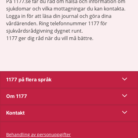
På 1177.se får du råd om hälsa och information om
sjukdomar och vilka mottagningar du kan kontakta.
Logga in för att läsa din journal och göra dina
vårdärenden. Ring telefonnummer 1177 för
sjukvårdsrådgivning dygnet runt.
1177 ger dig råd när du vill må bättre.
Show co
1177 på flera språk
Show co
Om 1177
Show co
Kontakt
Behandling av personuppgifter