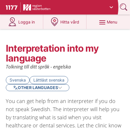
Du har valt region
Västerbotten
.
To start page for 1177
at 1177.se
at 1177.se
Menu
Logga in
Hitta vård
Interpretation into my
language
Tolkning till ditt språk - engelska
Svenska
Lättläst svenska
OTHER LANGUAGES
You can get help from an interpreter if you do
not speak Swedish. The interpreter will help you
by translating what is said when you visit
healthcare or dental services. Let the clinic know