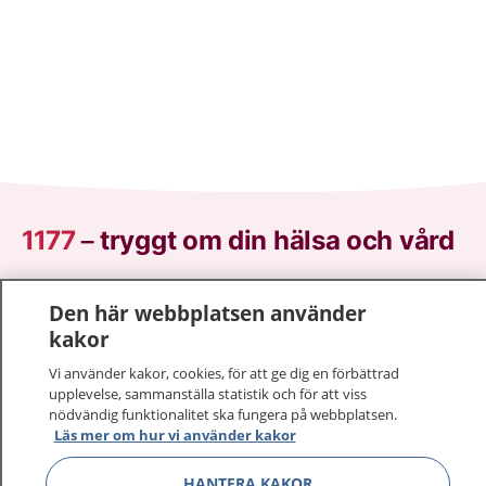
1177
–
tryggt om din hälsa och vård
På 1177.se får du råd om hälsa och information om
Den här webbplatsen använder
sjukdomar och vilka mottagningar du kan kontakta.
kakor
Logga in för att läsa din journal och göra dina
vårdärenden. Ring telefonnummer 1177 för
Vi använder kakor, cookies, för att ge dig en förbättrad
sjukvårdsrådgivning dygnet runt.
upplevelse, sammanställa statistik och för att viss
nödvändig funktionalitet ska fungera på webbplatsen.
1177 ger dig råd när du vill må bättre.
Läs mer om hur vi använder kakor
HANTERA KAKOR