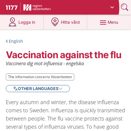
Du har valt region
Västerbotten
.
To start page for 1177
at 1177.se
at 1177.se
Menu
Logga in
Hitta vård
English
Vaccination against the flu
Vaccinera dig mot influensa - engelska
The information concerns Västerbotten
The information concerns Västerbotten
OTHER LANGUAGES
Every autumn and winter, the disease influenza
comes to Sweden. Influenza is quickly transmitted
between people. The flu vaccine protects against
several types of influenza viruses. To have good