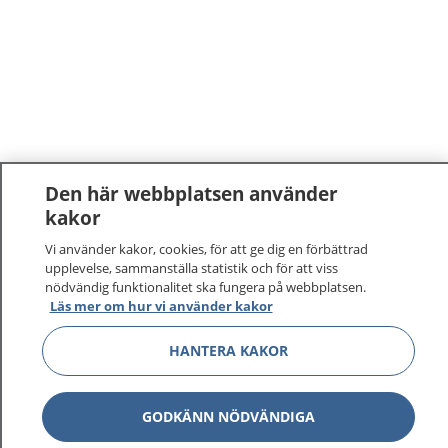
Den här webbplatsen använder
kakor
1177
–
tryggt om din hälsa och vård
Vi använder kakor, cookies, för att ge dig en förbättrad
upplevelse, sammanställa statistik och för att viss
På 1177.se får du råd om hälsa och information om
nödvändig funktionalitet ska fungera på webbplatsen.
sjukdomar och vilka mottagningar du kan kontakta.
Läs mer om hur vi använder kakor
Logga in för att läsa din journal och göra dina
HANTERA KAKOR
vårdärenden. Ring telefonnummer 1177 för
sjukvårdsrådgivning dygnet runt.
1177 ger dig råd när du vill må bättre.
GODKÄNN NÖDVÄNDIGA