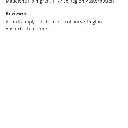
Madelene
Holmgren,
1177.se Region Västerbotten
Reviewer
:
Anna
Kauppi,
infection control nurse,
Region
Västerbotten,
Umeå