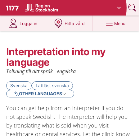
Du har valt region
Stockholms län
.
To start page for 1177
at 1177.se
at 1177.se
Menu
Logga in
Hitta vård
Interpretation into my
language
Tolkning till ditt språk - engelska
Svenska
Lättläst svenska
OTHER LANGUAGES
You can get help from an interpreter if you do
not speak Swedish. The interpreter will help you
by translating what is said when you visit
healthcare or dental services. Let the clinic know