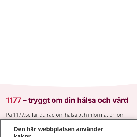
1177
–
tryggt om din hälsa och vård
På 1177.se får du råd om hälsa och information om
sjukdomar och vilka mottagningar du kan kontakta.
Den här webbplatsen använder
Logga in för att läsa din journal och göra dina
kakor
vårdärenden. Ring telefonnummer 1177 för