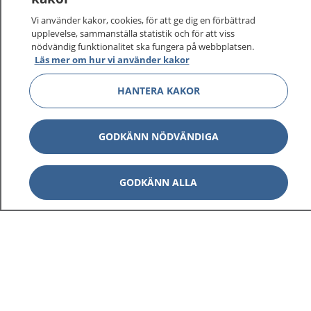
sjukvårdsrådgivning dygnet runt.
Vi använder kakor, cookies, för att ge dig en förbättrad
1177 ger dig råd när du vill må bättre.
upplevelse, sammanställa statistik och för att viss
nödvändig funktionalitet ska fungera på webbplatsen.
Läs mer om hur vi använder kakor
HANTERA KAKOR
Show co
1177 på flera språk
GODKÄNN NÖDVÄNDIGA
Show co
Om 1177
GODKÄNN ALLA
Show co
Kontakt
Behandling av personuppgifter
Hantering av kakor