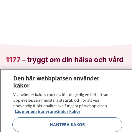
1177
–
tryggt om din hälsa och vård
På 1177.se får du råd om hälsa och information om
Den här webbplatsen använder
sjukdomar och vilka mottagningar du kan kontakta.
kakor
Logga in för att läsa din journal och göra dina
vårdärenden. Ring telefonnummer 1177 för
Vi använder kakor, cookies, för att ge dig en förbättrad
upplevelse, sammanställa statistik och för att viss
sjukvårdsrådgivning dygnet runt.
nödvändig funktionalitet ska fungera på webbplatsen.
1177 ger dig råd när du vill må bättre.
Läs mer om hur vi använder kakor
HANTERA KAKOR