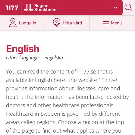
Du har valt region
Stockholms län
.
To start page for 1177
at 1177.se
at 1177.se
Menu
Logga in
Hitta vård
English
Other languages - engelska
You can read the content of 1177.se that is
available in English here. The website 1177.se
provides information about illnesses, care and
health. The information has been fact-checked by
doctors and other healthcare professionals.
Healthcare in Sweden is governed by different
areas called regions. Choose a region at the top
of the page to find out what applies where you