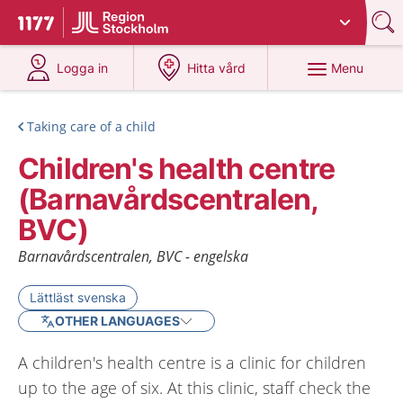
Du har valt region
Stockholms län
.
To start page for 1177
at 1177.se
at 1177.se
Menu
Logga in
Hitta vård
Taking care of a child
Children's health centre
(Barnavårdscentralen,
BVC)
Barnavårdscentralen, BVC - engelska
Lättläst svenska
OTHER LANGUAGES
A children's health centre is a clinic for children
up to the age of six. At this clinic, staff check the