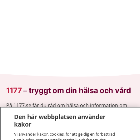
1177
–
tryggt om din hälsa och vård
På 1177.se får du råd om hälsa och information om
sjukdomar och vilka mottagningar du kan kontakta.
Den här webbplatsen använder
Logga in för att läsa din journal och göra dina
kakor
vårdärenden. Ring telefonnummer 1177 för
Vi använder kakor, cookies, för att ge dig en förbättrad
sjukvårdsrådgivning dygnet runt.