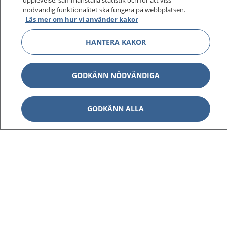
upplevelse, sammanställa statistik och för att viss
1177 ger dig råd när du vill må bättre.
nödvändig funktionalitet ska fungera på webbplatsen.
Läs mer om hur vi använder kakor
HANTERA KAKOR
Show co
1177 på flera språk
GODKÄNN NÖDVÄNDIGA
Show co
Om 1177
GODKÄNN ALLA
Show co
Kontakt
Behandling av personuppgifter
Hantering av kakor
Inställningar för kakor