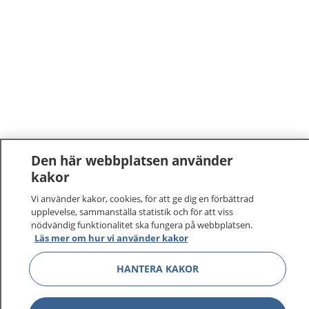
Den här webbplatsen använder
kakor
Vi använder kakor, cookies, för att ge dig en förbättrad
upplevelse, sammanställa statistik och för att viss
nödvändig funktionalitet ska fungera på webbplatsen.
Läs mer om hur vi använder kakor
1177
–
tryggt om din hälsa och vård
HANTERA KAKOR
På 1177.se får du råd om hälsa och information om
sjukdomar och vilka mottagningar du kan kontakta.