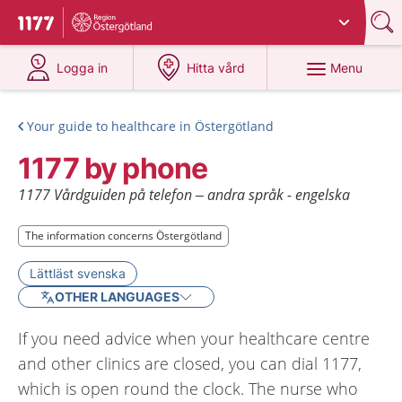
Du har valt region
Östergötland
.
To start page for 1177
at 1177.se
at 1177.se
Menu
Logga in
Hitta vård
Your guide to healthcare in Östergötland
1177 by phone
1177 Vårdguiden på telefon – andra språk - engelska
The information concerns Östergötland
The information concerns Östergötland
Lättläst svenska
OTHER LANGUAGES
If you need advice when your healthcare centre
and other clinics are closed, you can dial 1177,
which is open round the clock. The nurse who