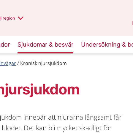
 har valt region
j
en annan
region
Blekinge
.
ador
Sjukdomar & besvär
Undersökning & b
invägar
Kronisk njursjukdom
 njursjukdom
sjukdom innebär att njurarna långsamt får
a blodet. Det kan bli mycket skadligt för