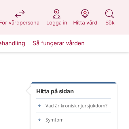
på 1177.se
på 1177.se
på 1177.se
på 1177.se
För vårdpersonal
Logga in
Hitta vård
Sök
ehandling
Så fungerar vården
Hitta på sidan
Vad är kronisk njursjukdom?
Symtom