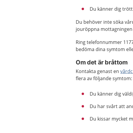
Du känner dig trött
Du behöver inte söka vår
jouröppna mottagningen 
Ring telefonnummer 1177
bedöma dina symtom eller
Om det är bråttom
Kontakta genast en
vårdc
flera av följande symtom:
Du känner dig väldi
Du har svårt att an
Du kissar mycket min