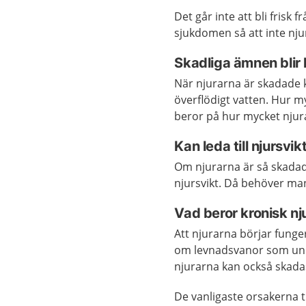
Det går inte att bli frisk 
sjukdomen så att inte nj
Skadliga ämnen blir 
När njurarna är skadade 
överflödigt vatten. Hur m
beror på hur mycket njur
Kan leda till njursvik
Om njurarna är så skadade
njursvikt. Då behöver m
Vad beror kronisk n
Att njurarna börjar funger
om levnadsvanor som und
njurarna kan också skad
De vanligaste orsakerna t