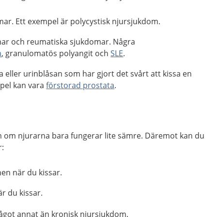
mar. Ett exempel är polycystisk njursjukdom.
mar och reumatiska sjukdomar. Några
m
,
granulomatös polyangit och
SLE
.
a eller urinblåsan som har gjort det svårt att kissa en
mpel kan vara
förstorad prostata
.
m om njurarna bara fungerar lite sämre. Däremot kan du
r:
nen när du kissar.
 du kissar.
got annat än kronisk njursjukdom.