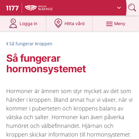
Du har valt region
Blekinge
.
Till startsidan för 1177
på 1177.se
på 1177.se
Meny
Logga in
Hitta vård
Så fungerar kroppen
Så fungerar
hormonsystemet
Hormoner är ämnen som styr mycket av det som
händer i kroppen. Bland annat hur vi växer, när vi
kommer i puberteten och kroppens balans av
vätska och salter. Hormoner kan även påverka
humöret och välbefinnandet. Hjärnan och
kroppen skickar information till hormonsystemet