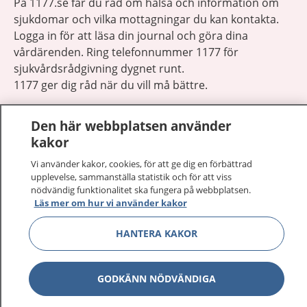
På 1177.se får du råd om hälsa och information om
sjukdomar och vilka mottagningar du kan kontakta.
Logga in för att läsa din journal och göra dina
vårdärenden. Ring telefonnummer 1177 för
sjukvårdsrådgivning dygnet runt.
1177 ger dig råd när du vill må bättre.
Den här webbplatsen använder
kakor
Vi använder kakor, cookies, för att ge dig en förbättrad
Visa inn
1177 på flera språk
upplevelse, sammanställa statistik och för att viss
nödvändig funktionalitet ska fungera på webbplatsen.
Läs mer om hur vi använder kakor
Visa inn
Om 1177
HANTERA KAKOR
Visa inn
Kontakt
GODKÄNN NÖDVÄNDIGA
Behandling av personuppgifter