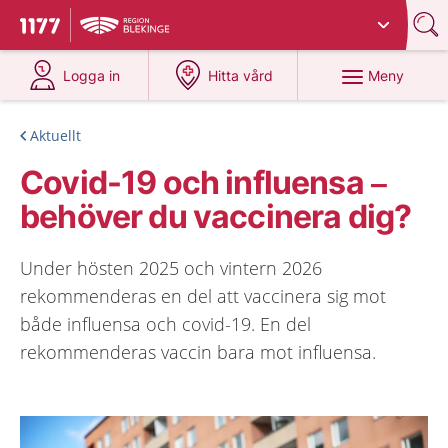
Du har valt region
Blekinge
.
Till startsidan för 1177
på 1177.se
på 1177.se
Meny
Logga in
Hitta vård
Aktuellt
Covid-19 och influensa –
behöver du vaccinera dig?
Under hösten 2025 och vintern 2026
rekommenderas en del att vaccinera sig mot
både influensa och covid-19. En del
rekommenderas vaccin bara mot influensa.