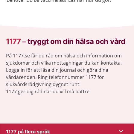
Behöver du bli vaccinerad? Läs här hur du gör.
1177
–
tryggt om din hälsa och vård
På 1177.se får du råd om hälsa och information om
sjukdomar och vilka mottagningar du kan kontakta.
Logga in för att läsa din journal och göra dina
vårdärenden. Ring telefonnummer 1177 för
sjukvårdsrådgivning dygnet runt.
1177 ger dig råd när du vill må bättre.
Visa inn
1177 på flera språk